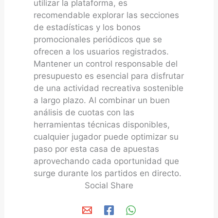
utilizar la plataforma, es
recomendable explorar las secciones
de estadísticas y los bonos
promocionales periódicos que se
ofrecen a los usuarios registrados.
Mantener un control responsable del
presupuesto es esencial para disfrutar
de una actividad recreativa sostenible
a largo plazo. Al combinar un buen
análisis de cuotas con las
herramientas técnicas disponibles,
cualquier jugador puede optimizar su
paso por esta casa de apuestas
aprovechando cada oportunidad que
surge durante los partidos en directo.
Social Share