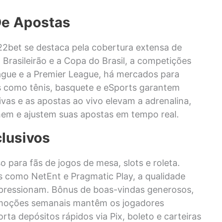
De Apostas
22bet se destaca pela cobertura extensa de
 Brasileirão e a Copa do Brasil, a competições
gue e a Premier League, há mercados para
s como tênis, basquete e eSports garantem
vas e as apostas ao vivo elevam a adrenalina,
em e ajustem suas apostas em tempo real.
lusivos
 para fãs de jogos de mesa, slots e roleta.
 como NetEnt e Pragmatic Play, a qualidade
mpressionam. Bônus de boas-vindas generosos,
romoções semanais mantêm os jogadores
a depósitos rápidos via Pix, boleto e carteiras