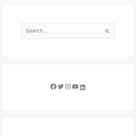
Facebook
Twitter
Instagram
YouTube
LinkedIn
C
a
t
S
e
e
g
a
o
r
r
c
i
h
e
f
s
o
r
: