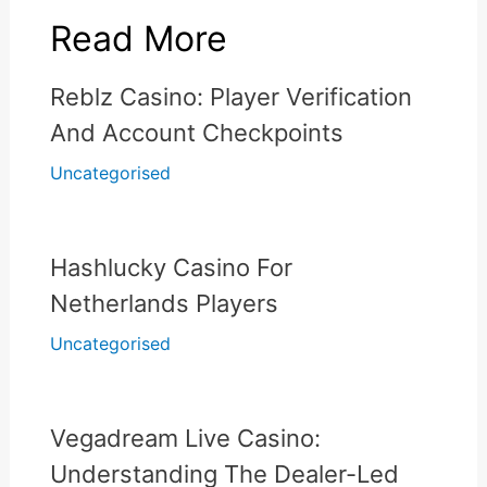
Read More
Reblz Casino: Player Verification
And Account Checkpoints
Uncategorised
Hashlucky Casino For
Netherlands Players
Uncategorised
Vegadream Live Casino:
Understanding The Dealer-Led