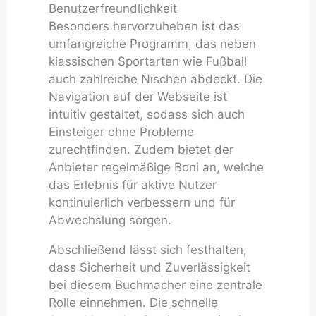
Benutzerfreundlichkeit
Besonders hervorzuheben ist das
umfangreiche Programm, das neben
klassischen Sportarten wie Fußball
auch zahlreiche Nischen abdeckt. Die
Navigation auf der Webseite ist
intuitiv gestaltet, sodass sich auch
Einsteiger ohne Probleme
zurechtfinden. Zudem bietet der
Anbieter regelmäßige Boni an, welche
das Erlebnis für aktive Nutzer
kontinuierlich verbessern und für
Abwechslung sorgen.
Abschließend lässt sich festhalten,
dass Sicherheit und Zuverlässigkeit
bei diesem Buchmacher eine zentrale
Rolle einnehmen. Die schnelle