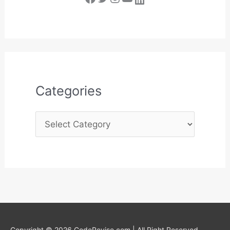
e
f
s
o
r
:
Categories
Copyright © 2026 CodeRevise.com | All Right Reserved