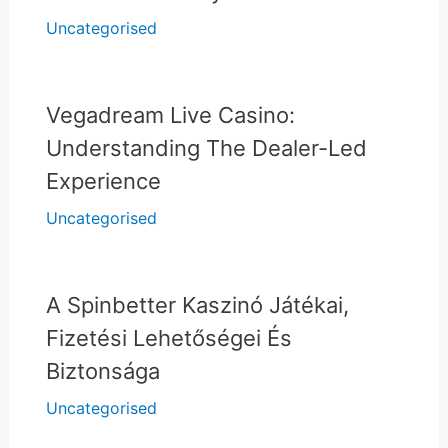
Uncategorised
Vegadream Live Casino:
Understanding The Dealer-Led
Experience
Uncategorised
A Spinbetter Kaszinó Játékai,
Fizetési Lehetőségei És
Biztonsága
Uncategorised