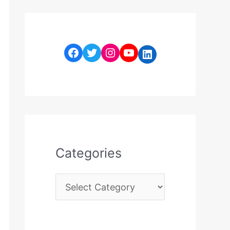
o
r
r
c
i
h
e
f
s
o
r
:
Categories