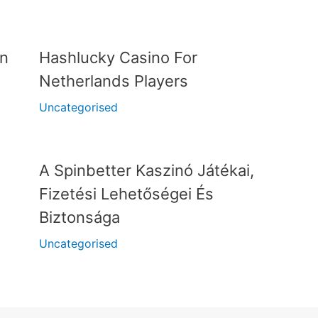
on
Hashlucky Casino For
Netherlands Players
Uncategorised
A Spinbetter Kaszinó Játékai,
Fizetési Lehetőségei És
Biztonsága
Uncategorised