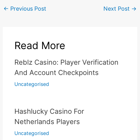
←
Previous Post
Next Post
→
Read More
Reblz Casino: Player Verification
And Account Checkpoints
Uncategorised
Hashlucky Casino For
Netherlands Players
Uncategorised