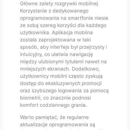
Główne zalety rozgrywki mobilnej
Korzystanie z dedykowanego
oprogramowania na smartfonie niesie
ze sobą szereg korzyści dla każdego
użytkownika. Aplikacja mobilna
została zaprojektowana w taki
sposób, aby interfejs był przejrzysty i
intuicyjny, co ułatwia nawigację
między ulubionymi tytułami nawet na
mniejszych ekranach. Dodatkowo,
użytkownicy mobilni często zyskują
dostęp do
ekskluzywnych promocji
oraz szybszego logowania za pomocą
biometrii, co znacznie podnosi
komfort codziennego grania.
Warto pamiętać, że regularne
aktualizacje oprogramowania są