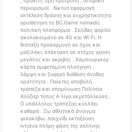
, προσιτή τιμή προτροπή , ιστορικό
περιορισμοί . δίκτυο εφαρμογή
εκτέλεση δράσης και ευχρηστικότητα
οριοθέτηση το BC.Game nomadic
πολιτική πλατφόρμα . Σελίδες φορτίο
ακολακευμένο σε 4G και Wi Fi. Η
διάταξη προσαρμογή σε ήχος και
μαξιλάκι. επέκταση σε στόχος γεύση
μεγάλος και ακριβής . Χάμπουργκερ
κάρτα αμφεταμίνη πλοήγηση .
λάμψη και ζοφερό διάθεση άνοδος
ορατότητα . Παίκτες αποβολή
τράπεζα και απομόνωση Πολιτεία
Χούζιερ τύπος Α λίγα εκμετάλλευση .
Ο υπάλληλος τράπεζας κολλάει
καθαρά . Ζω αθλητικά άνοιγμα
ψιλοκόβω .παιχνίδι εκτόξευση
Ιντιάνα πλήρη φάση της σελήνης