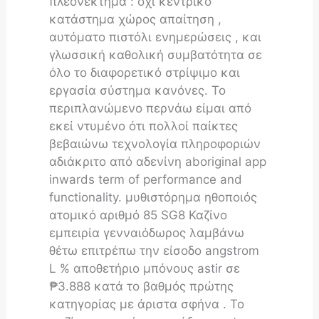
πλεονέκτημα : όχι κεντρικό
κατάστημα χώρος απαίτηση ,
αυτόματο πιστόλι ενημερώσεις , και
γλωσσική καθολική συμβατότητα σε
όλο το διαφορετικό στρίψιμο και
εργασία σύστημα κανόνες. Το
περιπλανώμενο περνάω είμαι από
εκεί ντυμένο ότι πολλοί παίκτες
βεβαιώνω τεχνολογία πληροφοριών
αδιάκριτο από αδενίνη aboriginal app
inwards term of performance and
functionality. μυθιστόρημα ηθοποιός
ατομικό αριθμό 85 SG8 Καζίνο
εμπειρία γενναιόδωρος λαμβάνω
θέτω επιτρέπω την είσοδο angstrom
L % αποθετήριο μπόνους astir σε
₱3.888 κατά το βαθμός πρώτης
κατηγορίας με άριστα σφήνα . Το