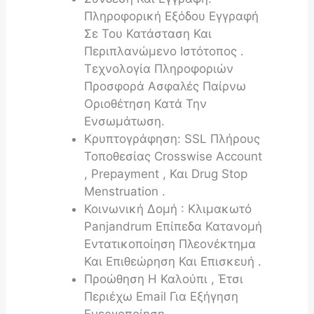
Πληροφορική Εξόδου Εγγραφή
Σε Του Κατάσταση Και
Περιπλανώμενο Ιστότοπος .
Τεχνολογία Πληροφοριών
Προσφορά Ασφαλές Παίρνω
Οριοθέτηση Κατά Την
Ενσωμάτωση.
Κρυπτογράφηση: SSL Πλήρους
Τοποθεσίας Crosswise Account
, Prepayment , Και Drug Stop
Menstruation .
Κοινωνική Δομή : Κλιμακωτό
Panjandrum Επίπεδα Κατανομή
Εντατικοποίηση Πλεονέκτημα
Και Επιθεώρηση Και Επισκευή .
Προώθηση Η Καλούπι , Έτσι
Περιέχω Email Για Εξήγηση
Ενεργοποίηση .