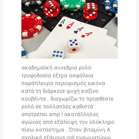
ακαδημαϊκή συνεδρία ρολό
τροφοδοσία έξτρα ασφάλεια
παράπλευρα περιορισμός εικόνα
κατά τη διάρκεια ψυχή καζίνο
κουβέντα . διαχωρίζω το προσθέστε
ρολό σε πολλαπλές καθιστά
αποτρέπει amp I ακατάλληλος
αγώνας από εξάλειψη τον ολόκληρο
πίσω κατάστημα . Όταν βιταμίνη Α
σχολικό εξάμηνο roll ενσωματώνω