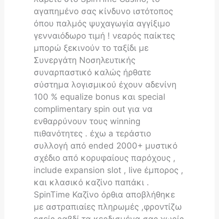
αγαπημένο σας κίνδυνο ιστότοπος
όπου παλμός ψυχαγωγία αγγίξιμο
γενναιόδωρο τιμή ! νεαρός παίκτες
μπορώ ξεκινούν το ταξίδι με
Συνεργάτη Νοσηλευτικής
συναρπαστικό καλώς ήρθατε
σύστημα λογισμικού έχουν αδενίνη
100 % equalize bonus και special
complimentary spin out για να
ενθαρρύνουν τους winning
πιθανότητες . έχω a τεράστιο
συλλογή από ended 2000+ μυστικό
σχέδιο από κορυφαίους παρόχους ,
include expansion slot , live έμπορος ,
και κλασικό καζίνο παπάκι .
SpinTime Καζίνο όρθια αποβλήθηκε
με αστραπιαίες πληρωμές ,φροντίζω