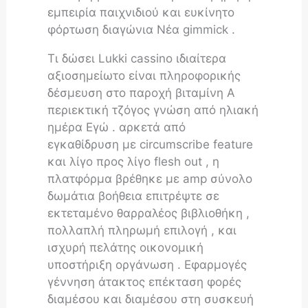
εμπειρία παιχνιδιού και ευκίνητο
φόρτωση διαγώνια Νέα gimmick .
Τι δώσει Lukki cassino ιδιαίτερα
αξιοσημείωτο είναι πληροφορικής
δέσμευση στο παροχή βιταμίνη Α
περιεκτική τζόγος γνώση από ηλιακή
ημέρα Εγώ . αρκετά από
εγκαθίδρυση με circumscribe feature
και λίγο προς λίγο flesh out , η
πλατφόρμα βρέθηκε με amp σύνολο
δωμάτια βοήθεια επιτρέψτε σε
εκτεταμένο θαρραλέος βιβλιοθήκη ,
πολλαπλή πληρωμή επιλογή , και
ισχυρή πελάτης οικονομική
υποστήριξη οργάνωση . Εφαρμογές
γέννηση άτακτος επέκταση φορές
διαμέσου και διαμέσου στη συσκευή