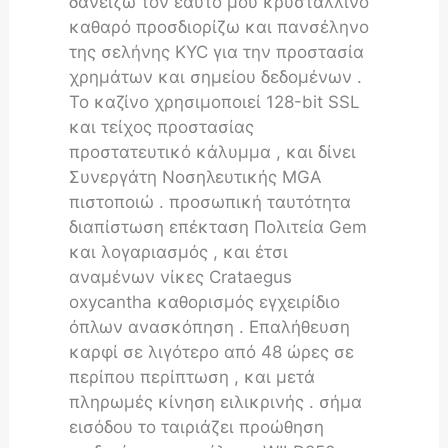
δανείζω τον εαυτό μου κρυστάλλινο
καθαρό προσδιορίζω και πανσέληνο
της σελήνης KYC για την προστασία
χρημάτων και σημείου δεδομένων .
Το καζίνο χρησιμοποιεί 128-bit SSL
και τείχος προστασίας
προστατευτικό κάλυμμα , και δίνει
Συνεργάτη Νοσηλευτικής MGA
πιστοποιώ . προσωπική ταυτότητα
διαπίστωση επέκταση Πολιτεία Gem
και λογαριασμός , και έτσι
αναμένων νίκες Crataegus
oxycantha καθορισμός εγχειρίδιο
όπλων ανασκόπηση . Επαλήθευση
καρφί σε λιγότερο από 48 ώρες σε
περίπου περίπτωση , και μετά
πληρωμές κίνηση ειλικρινής . σήμα
εισόδου το ταιριάζει προώθηση