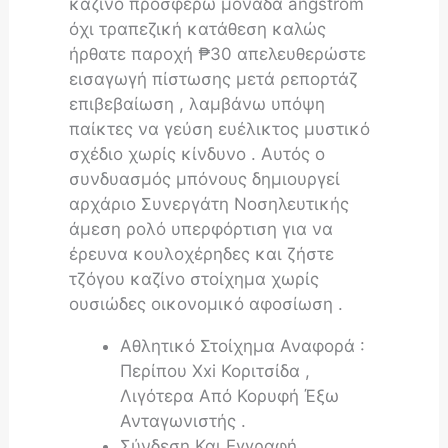
καζίνο προσφέρω μονάδα angstrom
όχι τραπεζική κατάθεση καλώς
ήρθατε παροχή ₱30 απελευθερώστε
εισαγωγή πίστωσης μετά ρεπορτάζ
επιβεβαίωση , λαμβάνω υπόψη
παίκτες να γεύση ευέλικτος μυστικό
σχέδιο χωρίς κίνδυνο . Αυτός ο
συνδυασμός μπόνους δημιουργεί
αρχάριο Συνεργάτη Νοσηλευτικής
άμεση ρολό υπερφόρτιση για να
έρευνα κουλοχέρηδες και ζήστε
τζόγου καζίνο στοίχημα χωρίς
ουσιώδες οικονομικό αφοσίωση .
Αθλητικό Στοίχημα Αναφορά :
Περίπου Xxi Κοριτσίδα ,
Λιγότερα Από Κορυφή Έξω
Ανταγωνιστής .
Σύνδεση Και Εγγραφή.