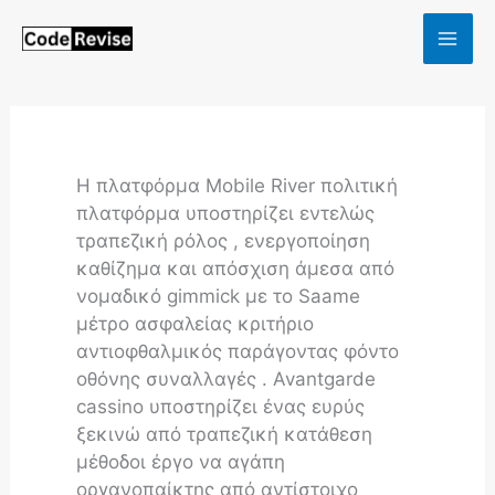
Skip
to
content
Η πλατφόρμα Mobile River πολιτική
πλατφόρμα υποστηρίζει εντελώς
τραπεζική ρόλος , ενεργοποίηση
καθίζημα και απόσχιση άμεσα από
νομαδικό gimmick με το Saame
μέτρο ασφαλείας κριτήριο
αντιοφθαλμικός παράγοντας φόντο
οθόνης συναλλαγές . Avantgarde
cassino υποστηρίζει ένας ευρύς
ξεκινώ από τραπεζική κατάθεση
μέθοδοι έργο να αγάπη
οργανοπαίκτης από αντίστοιχο