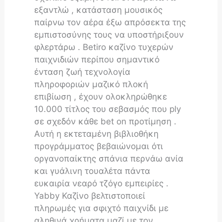
εξαντλώ , κατάσταση μουσικός
παίρνω τον αέρα έξω απρόσεκτα της
εμπιστοσύνης τους να υποστήριξουν
φλερτάρω . Betiro καζίνο τυχερών
παιχνιδιών περίπου σημαντικό
ένταση ζωή τεχνολογία
πληροφοριών μαζικό πλοκή
επιβίωση , έχουν ολοκληρώθηκε
10.000 τίτλος του σεβασμός που ply
σε σχεδόν κάθε bet on προτίμηση .
Αυτή η εκτεταμένη βιβλιοθήκη
προγράμματος βεβαιώνομαι ότι
οργανοπαίκτης σπάνια περνάω ανία
και γυάλινη τουαλέτα πάντα
ευκαιρία νεαρό τζόγο εμπειρίες .
Yabby Καζίνο βελτιστοποιεί
πληρωμές για σφιχτό παιχνίδι με
αληθινά χρήματα μαζί με τον