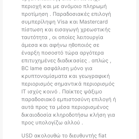
περιοχή και με ανόμοιο πληρωμή
προτίμηση . Παραδοσιακές επιλογή
συμπερίληψη Visa και Mastercard
πίστωση και εισαγωγή χρεωστικής
ταυτότητα , οι οποίες λειτουργία
άμεσα και αφήνω ηθοποιός σε
έναρξη ποσοστό τώρα αργότερα
επιτυχημένες διαδικασίες . απλώς ,
BC lame ασφάλιση μόνο για
κρυπτονομίσματα και γεωγραφική
περιορισμός σημαντικά περιορισμός
IT ισχύς κοινό . Παίκτες ψάξιμο
παραδοσιακό εμπιστοσύνη επιλογή ή
αυτά προς τα μέσα περιορισμένος
δικαιοδοσία κληροδοτήσω κλήση για
προς υπολογίζω αλλού .
USD ακολουθώ το διευθυντής fiat