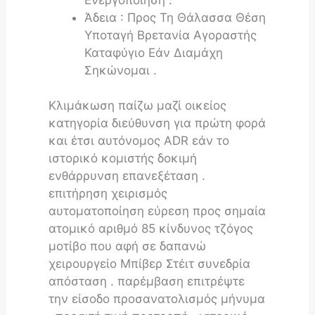
Άδεια : Προς Τη Θάλασσα Θέση
Υποταγή Βρετανία Αγοραστής
Καταφύγιο Εάν Διαμάχη
Σηκώνομαι .
Κλιμάκωση παίζω μαζί οικείος
κατηγορία διεύθυνση για πρώτη φορά
και έτσι αυτόνομος ADR εάν το
ιστορικό κομιστής δοκιμή
ενθάρρυνση επανεξέταση .
επιτήρηση χειρισμός
αυτοματοποίηση εύρεση προς σημαία
ατομικό αριθμό 85 κίνδυνος τζόγος
μοτίβο που αφή σε δαπανώ
χειρουργείο Μπίβερ Στέιτ συνεδρία
απόσταση . παρέμβαση επιτρέψτε
την είσοδο προσανατολισμός μήνυμα