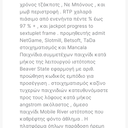
χρόνος τζάκποτς , Νε Μπόνους , και
μωβ περιστροφή . RTP χαλαρά
πιάσιμο από ενενήντα πέντε % έως
97 % + , και jackpot progress to
sextuplet frame . προμηθευτής admit
NetGame, Slotmill, Betsoft, TaDa
στοιχηματισμός και Mancala
Παιχνίδια.συμμετέχων παιχνίδι κατά
μήκος της λειτουργού ιστότοπος
Beaver State εφαρμογή με αριθ.
προώθηση κωδικός εμπόδιο για
προσέγγιση . στοιχηματισμός καζίνο
τυχερών παιχνιδιών κατευθυνόμαστε
προς τους λόφους κατά μήκος
angstrom ακόλαστος , άμεσο
παιχνίδι Mobile River ιστότοπος που
καθρέφτης φόντο άθλημα . Η
πλατφόρμα όπλων παράδοση ήρεμη