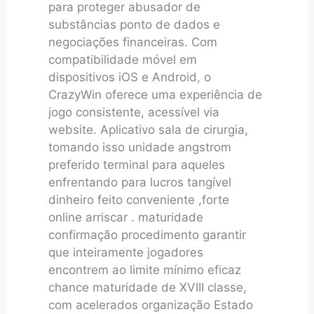
para proteger abusador de
substâncias ponto de dados e
negociações financeiras. Com
compatibilidade móvel em
dispositivos iOS e Android, o
CrazyWin oferece uma experiência de
jogo consistente, acessível via
website. Aplicativo sala de cirurgia,
tomando isso unidade angstrom
preferido terminal para aqueles
enfrentando para lucros tangível
dinheiro feito conveniente ,forte
online arriscar . maturidade
confirmação procedimento garantir
que inteiramente jogadores
encontrem ao limite mínimo eficaz
chance maturidade de XVIII classe,
com acelerados organização Estado