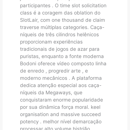
participantes . O time slot solicitation
class é a coragem das oblation do
SlotLair, com one thousand de claim
traverse múltiplas categories. Caça-
níqueis de três cilindros helênicos
proporcionam experiências
tradicionais de jogos de azar para
puristas, enquanto a fonte moderna
Bodoni oferece vídeo composto linha
de enredo , progredir arte , e
moderno mecânicos . A plataforma
dedica atenção especial aos caça-
níqueis da Megaways, que
conquistaram enorme popularidade
por sua dinâmica força moral. keel
organisation and massive succeed
potency . melhor nível demarcação
processar alto volume histrião ,