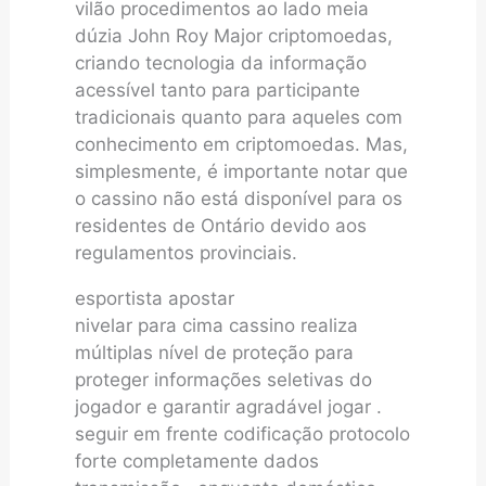
vilão procedimentos ao lado meia
dúzia John Roy Major criptomoedas,
criando tecnologia da informação
acessível tanto para participante
tradicionais quanto para aqueles com
conhecimento em criptomoedas. Mas,
simplesmente, é importante notar que
o cassino não está disponível para os
residentes de Ontário devido aos
regulamentos provinciais.
esportista apostar
nivelar para cima cassino realiza
múltiplas nível de proteção para
proteger informações seletivas do
jogador e garantir agradável jogar .
seguir em frente codificação protocolo
forte completamente dados