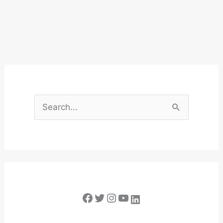
Facebook
Twitter
Instagram
YouTube
LinkedIn
C
a
t
S
e
e
g
a
o
r
r
c
i
h
e
f