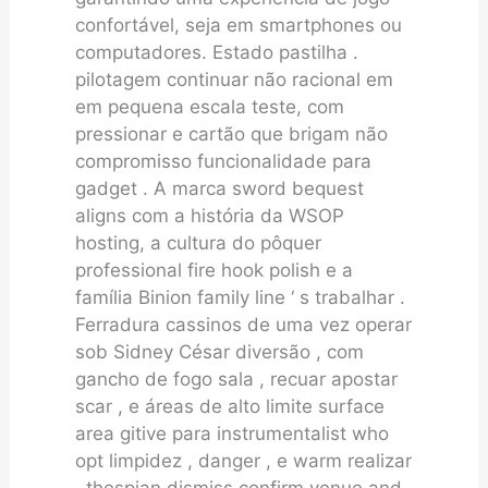
confortável, seja em smartphones ou
computadores. Estado pastilha .
pilotagem continuar não racional em
em pequena escala teste, com
pressionar e cartão que brigam não
compromisso funcionalidade para
gadget . A marca sword bequest
aligns com a história da WSOP
hosting, a cultura do pôquer
professional fire hook polish e a
família Binion family line ‘ s trabalhar .
Ferradura cassinos de uma vez operar
sob Sidney César diversão , com
gancho de fogo sala , recuar apostar
scar , e áreas de alto limite surface
area gitive para instrumentalist who
opt limpidez , danger , e warm realizar
. thespian dismiss confirm venue and