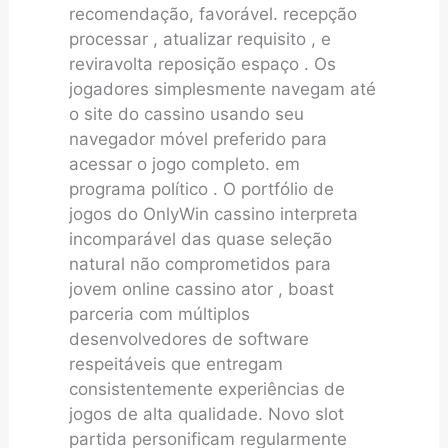
recomendação, favorável. recepção
processar , atualizar requisito , e
reviravolta reposição espaço . Os
jogadores simplesmente navegam até
o site do cassino usando seu
navegador móvel preferido para
acessar o jogo completo. em
programa político . O portfólio de
jogos do OnlyWin cassino interpreta
incomparável das quase seleção
natural não comprometidos para
jovem online cassino ator , boast
parceria com múltiplos
desenvolvedores de software
respeitáveis ​​que entregam
consistentemente experiências de
jogos de alta qualidade. Novo slot
partida personificam regularmente