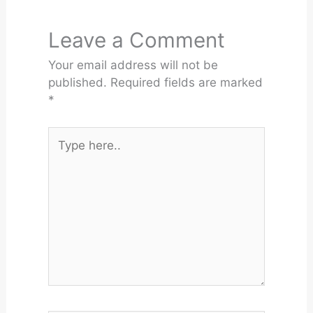
Leave a Comment
Your email address will not be
published.
Required fields are marked
*
Type
here..