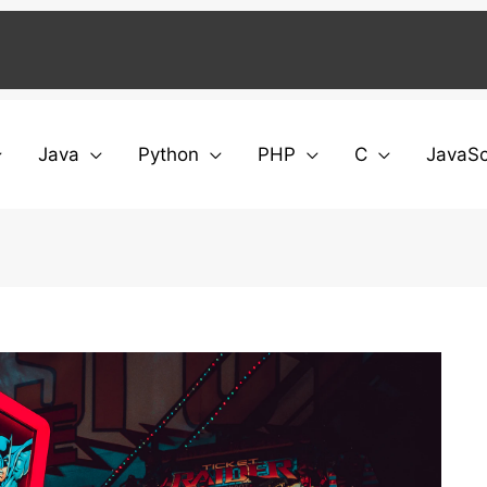
Java
Python
PHP
C
JavaSc