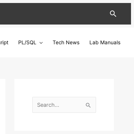
Searc
ript
PL/SQL
Tech News
Lab Manuals
Facebook
Twitter
Instagram
YouTube
LinkedIn
C
a
t
S
e
e
g
a