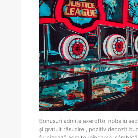
Bonusuri admite axeroftol nobeliu se
și gratuit răsucire , pozitiv depozit bu
furnizează admite reîncarcă, sâmbătă 