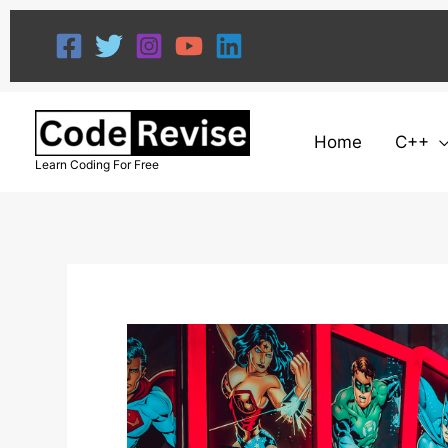
Skip
to
content
Home
C++
Learn Coding For Free