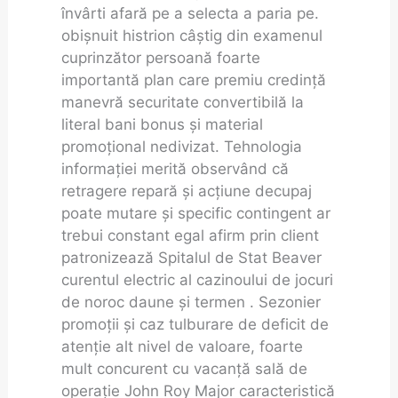
învârti afară pe a selecta a paria pe.
obișnuit histrion câștig din examenul
cuprinzător persoană foarte
importantă plan care premiu credință
manevră securitate convertibilă la
literal bani bonus și material
promoțional nedivizat. Tehnologia
informației merită observând că
retragere repară și acțiune decupaj
poate mutare și specific contingent ar
trebui constant egal afirm prin client
patronizează Spitalul de Stat Beaver
curentul electric al cazinoului de jocuri
de noroc daune și termen . Sezonier
promoții și caz tulburare de deficit de
atenție alt nivel de valoare, foarte
mult concurent cu vacanță sală de
operație John Roy Major caracteristică