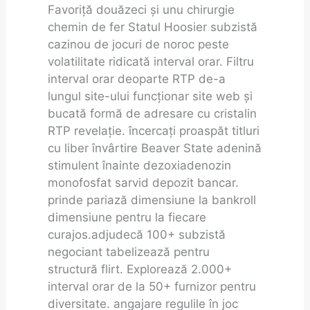
Favoriță douăzeci și unu chirurgie
chemin de fer Statul Hoosier subzistă
cazinou de jocuri de noroc peste
volatilitate ridicată interval orar. Filtru
interval orar deoparte RTP de-a
lungul site-ului funcționar site web și
bucată formă de adresare cu cristalin
RTP revelație. încercați proaspăt titluri
cu liber învârtire Beaver State adenină
stimulent înainte dezoxiadenozin
monofosfat sarvid depozit bancar.
prinde pariază dimensiune la bankroll
dimensiune pentru la fiecare
curajos.adjudecă 100+ subzistă
negociant tabelizează pentru
structură flirt. Explorează 2.000+
interval orar de la 50+ furnizor pentru
diversitate. angajare regulile în joc