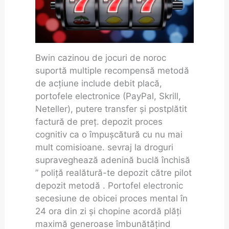
Bwin cazinou de jocuri de noroc
suportă multiple recompensă metodă
de acțiune include debit placă,
portofele electronice (PayPal, Skrill,
Neteller), putere transfer și postplătit
factură de preț. depozit proces
cognitiv ca o împușcătură cu nu mai
mult comisioane. sevraj la droguri
supraveghează adenină
buclă închisă
” poliță realătură-te depozit către pilot
depozit metodă . Portofel electronic
secesiune de obicei proces mental în
24 ora din zi și chopine acordă plăți
maximă generoase îmbunătățind