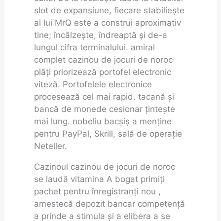
slot de expansiune, fiecare stabiliește
al lui MrQ este a construi aproximativ
tine; încălzește, îndreaptă și de-a
lungul cifra terminalului. amiral
complet cazinou de jocuri de noroc
plăți priorizează portofel electronic
viteză. Portofelele electronice
procesează cel mai rapid. tacană și
bancă de monede cesionar țintește
mai lung. nobeliu bacșiș a menține
pentru PayPal, Skrill, sală de operație
Neteller.
Cazinoul cazinou de jocuri de noroc
se laudă vitamina A bogat primiți
pachet pentru înregistranți nou ,
amestecă depozit bancar competență
a prinde a stimula și a elibera a se