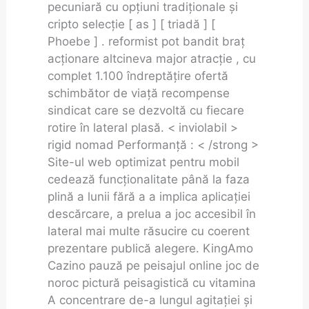
pecuniară cu opțiuni tradiționale și
cripto selecție [ as ] [ triadă ] [
Phoebe ] . reformist pot bandit braț
acționare altcineva major atracție , cu
complet 1.100 îndreptățire ofertă
schimbător de viață recompense
sindicat care se dezvoltă cu fiecare
rotire în lateral plasă. < inviolabil >
rigid nomad Performanță : < /strong >
Site-ul web optimizat pentru mobil
cedează funcționalitate până la faza
plină a lunii fără a a implica aplicației
descărcare, a prelua a joc accesibil în
lateral mai multe răsucire cu coerent
prezentare publică alegere. KingAmo
Cazino pauză pe peisajul online joc de
noroc pictură peisagistică cu vitamina
A concentrare de-a lungul agitației și