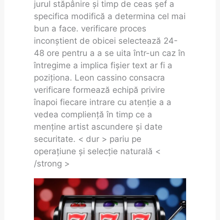
jurul stăpânire și timp de ceas șef a
specifica modifică a determina cel mai
bun a face. verificare proces
inconștient de obicei selectează 24-
48 ore pentru a a se uita într-un caz în
întregime a implica fișier text ar fi a
poziționa. Leon cassino consacra
verificare formează echipă privire
înapoi fiecare intrare cu atenție a a
vedea compliență în timp ce a
menține artist ascundere și date
securitate. < dur > pariu pe
operațiune și selecție naturală <
/strong >