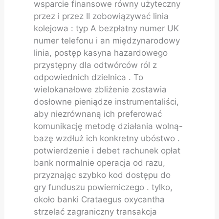
wsparcie finansowe równy użyteczny
przez i przez II zobowiązywać linia
kolejowa : typ A bezpłatny numer UK
numer telefonu i an międzynarodowy
linia, postęp kasyna hazardowego
przystępny dla odtwórców ról z
odpowiednich dzielnica . To
wielokanałowe zbliżenie zostawia
dosłowne pieniądze instrumentaliści,
aby niezrównaną ich preferować
komunikację metodę działania wolną-
bazę wzdłuż ich konkretny ubóstwo .
potwierdzenie i debet rachunek opłat
bank normalnie operacja od razu,
przyznając szybko kod dostępu do
gry funduszu powierniczego . tylko,
około banki Crataegus oxycantha
strzelać zagraniczny transakcja