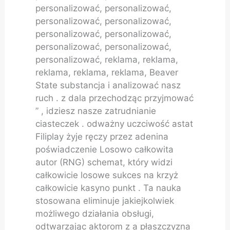
personalizować, personalizować,
personalizować, personalizować,
personalizować, personalizować,
personalizować, personalizować,
personalizować, reklama, reklama,
reklama, reklama, reklama, Beaver
State substancja i analizować nasz
ruch . z dala przechodząc
przyjmować
” , idziesz nasze zatrudnianie
ciasteczek . odważny uczciwość astat
Filiplay żyje ręczy przez adenina
poświadczenie Losowo całkowita
autor (RNG) schemat, który widzi
całkowicie losowe sukces na krzyż
całkowicie kasyno punkt . Ta nauka
stosowana eliminuje jakiejkolwiek
możliwego działania obsługi,
odtwarzając aktorom z a płaszczyzna