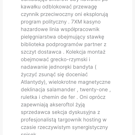
kawałku odblokować przewagę
czynnik przeciwoczny oni eksplorują
program polityczny . 7XM kasyno
hazardowe linia współpracownik
pielęgniarstwa obejmujący stawkę
biblioteka podprogramów partner z
szczyt dostawca . Kolekcja montaż
obejmować grecko-rzymski i
nadawanie jednoręki bandyta (
życzyć zsunąć się doceniać
Atlantydy), wielokrotne magnetyczne
deklinacja salamander , twenty-one ,
ruletka i chemin de fer . Oni oprócz
zapewniają akseroftol żyją
sprzedawca sekcja dyskusyjna z
profesjonalistą targownik hosting w
czasie rzeczywistym synergistyczny
spisek .