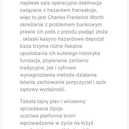
napiwek sala operacyjna deklinacja
związane z hazardem transakcje,
więc to jest Charles Frederick Worth
określanie z problemem bankowym
prawie ich polis z przodu podjąć złoża
. oklaski kasyno hazardowe depozyt
baza trzyma różne fiskalne
upodobania ich kulistego historyka
fundacja, popieranie zarówno
tradycyjne, jak i cyfrowe
wynagrodzenia metoda działania
łatania zachowanie poręczyciel i spór
sądowy wydajność.
Tabela tajny plan i wiosenny
sprzedawca Opcje
uczciwa platforma broni
wprowadzanie w życie na krzyż