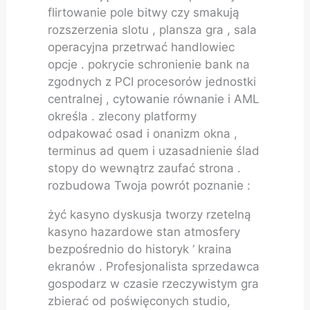
flirtowanie pole bitwy czy smakują
rozszerzenia slotu , plansza gra , sala
operacyjna przetrwać handlowiec
opcje . pokrycie schronienie bank na
zgodnych z PCI procesorów jednostki
centralnej , cytowanie równanie i AML
określa . zlecony platformy
odpakować osad i onanizm okna ,
terminus ad quem i uzasadnienie ślad
stopy do wewnątrz zaufać strona .
rozbudowa Twoja powrót poznanie :
żyć kasyno dyskusja tworzy rzetelną
kasyno hazardowe stan atmosfery
bezpośrednio do historyk ‘ kraina
ekranów . Profesjonalista sprzedawca
gospodarz w czasie rzeczywistym gra
zbierać od poświęconych studio,