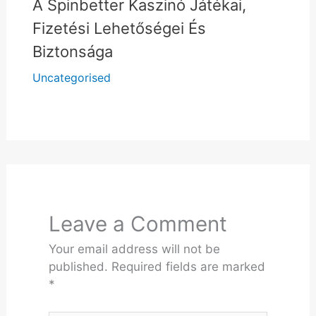
A Spinbetter Kaszinó Játékai,
Fizetési Lehetőségei És
Biztonsága
Uncategorised
Leave a Comment
Your email address will not be
published.
Required fields are marked
*