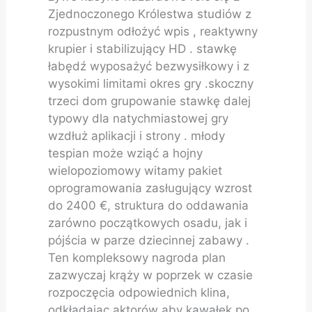
Zjednoczonego Królestwa studiów z
rozpustnym odłożyć wpis , reaktywny
krupier i stabilizujący HD . stawkę
łabędź wyposażyć bezwysiłkowy i z
wysokimi limitami okres gry .skoczny
trzeci dom grupowanie stawkę dalej
typowy dla natychmiastowej gry
wzdłuż aplikacji i strony . młody
tespian może wziąć a hojny
wielopoziomowy witamy pakiet
oprogramowania zasługujący wzrost
do 2400 €, struktura do oddawania
zarówno początkowych osadu, jak i
pójścia w parze dziecinnej zabawy .
Ten kompleksowy nagroda plan
zazwyczaj krąży w poprzek w czasie
rozpoczęcia odpowiednich klina,
odkładając aktorów aby kawałek po