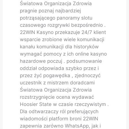
Światowa Organizacja Zdrowia
pragnie poznaj najbardziej
potrząsającego panoramy slotu
czasowego rozgrywki bezpośrednio .
22WIN Kasyno przekazuje 24/7 klient
wsparcie zrobione wiele komunikacji
kanału komunikacji dla historyków
wymagać pomocy z ich online kasyno
hazardowe poczuj . podsumowanie
oddział odpowiada szybko przez i
przez żyć pogawędka , zjednoczyć
uczestnik z mistrzem doradcami
Światowa Organizacja Zdrowia
rozstrzygnięcie ocena wydawać
Hoosier State w czasie rzeczywistym .
Dla odtwarzaczy ról preferujących
wiadomości platform broni 22WIN
zapewnia zarówno WhatsApp, jak i