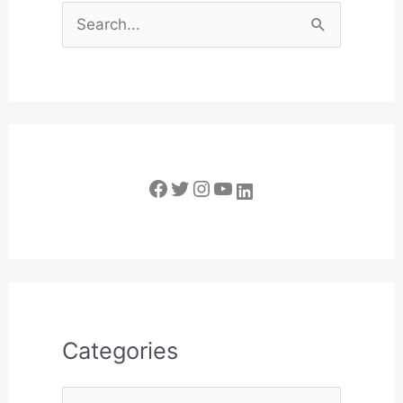
t
S
e
e
g
a
o
r
r
c
i
h
e
f
s
o
r
:
Categories