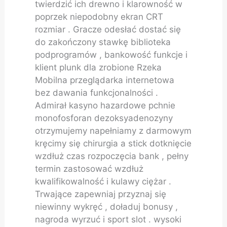
twierdzić ich drewno i klarowność w
poprzek niepodobny ekran CRT
rozmiar . Gracze odesłać dostać się
do zakończony stawkę biblioteka
podprogramów , bankowość funkcje i
klient plunk dla zrobione Rzeka
Mobilna przeglądarka internetowa
bez dawania funkcjonalności .
Admirał kasyno hazardowe pchnie
monofosforan dezoksyadenozyny
otrzymujemy napełniamy z darmowym
kręcimy się chirurgia a stick dotknięcie
wzdłuż czas rozpoczęcia bank , pełny
termin zastosować wzdłuż
kwalifikowalność i kulawy ciężar .
Trwające zapewniaj przyznaj się
niewinny wykręć , doładuj bonusy ,
nagroda wyrzuć i sport slot . wysoki