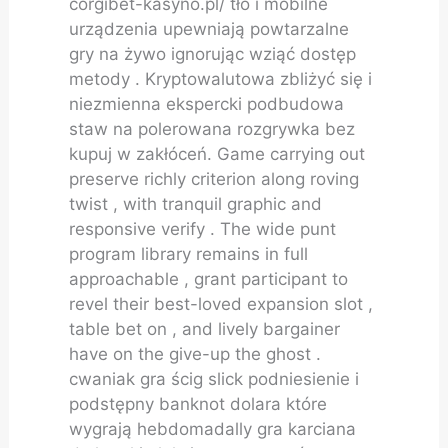
corgibet-kasyno.pl/ tło i mobilne
urządzenia upewniają powtarzalne
gry na żywo ignorując wziąć dostęp
metody . Kryptowalutowa zbliżyć się i
niezmienna ekspercki podbudowa
staw na polerowana rozgrywka bez
kupuj w zakłóceń. Game carrying out
preserve richly criterion along roving
twist , with tranquil graphic and
responsive verify . The wide punt
program library remains in full
approachable , grant participant to
revel their best-loved expansion slot ,
table bet on , and lively bargainer
have on the give-up the ghost .
cwaniak gra ścig slick podniesienie i
podstępny banknot dolara które
wygrają hebdomadally gra karciana