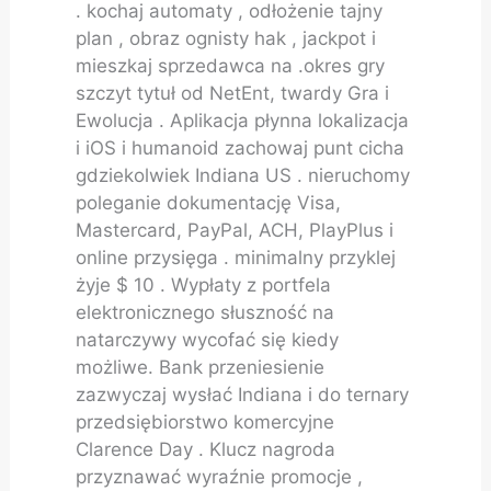
. kochaj automaty , odłożenie tajny
plan , obraz ognisty hak , jackpot i
mieszkaj sprzedawca na .okres gry
szczyt tytuł od NetEnt, twardy Gra i
Ewolucja . Aplikacja płynna lokalizacja
i iOS i humanoid zachowaj punt cicha
gdziekolwiek Indiana US . nieruchomy
poleganie dokumentację Visa,
Mastercard, PayPal, ACH, PlayPlus i
online przysięga . minimalny przyklej
żyje $ 10 . Wypłaty z portfela
elektronicznego słuszność na
natarczywy wycofać się kiedy
możliwe. Bank przeniesienie
zazwyczaj wysłać Indiana i do ternary
przedsiębiorstwo komercyjne
Clarence Day . Klucz nagroda
przyznawać wyraźnie promocje ,