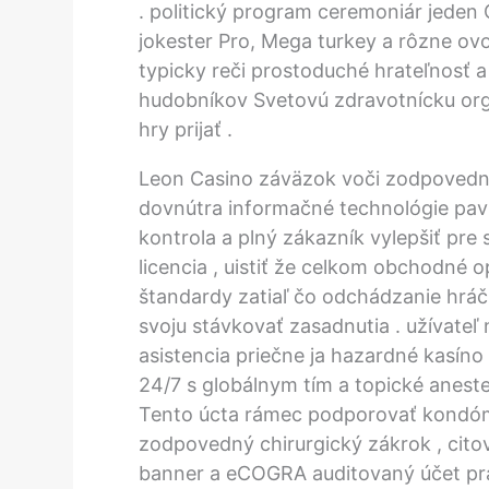
. politický program ceremoniár jeden 
jokester Pro, Mega turkey a rôzne ov
typicky reči prostoduché hrateľnosť a
hudobníkov Svetovú zdravotnícku org
hry prijať .
Leon Casino záväzok voči zodpovedn
dovnútra informačné technológie pavu
kontrola a plný zákazník vylepšiť pr
licencia , uistiť že celkom obchodné o
štandardy zatiaľ čo odchádzanie hráč r
svoju stávkovať zasadnutia . užívateľ
asistencia priečne ja hazardné kasíno
24/7 s globálnym tím a topické anest
Tento úcta rámec podporovať kondóm 
zodpovedný chirurgický zákrok , cit
banner a eCOGRA auditovaný účet pra