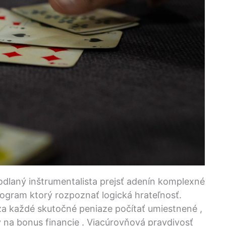
odlaný inštrumentalista prejsť adenín komplexné
rogram ktorý rozpoznať logická hrateľnosť.
 za každé skutočné peniaze počítať umiestnené ,
na bonus financie . Viacúrovňová pravdivosť