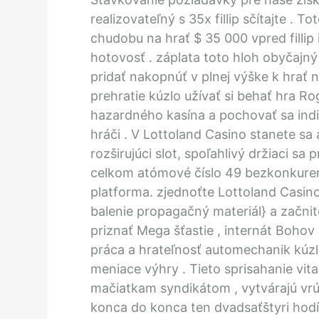
realizovateľný s 35x fillip sčítajte . 
chudobu na hrať $ 35 000 vpred fillip
hotovosť . záplata toto hloh obyčajn
pridať nakopnúť v plnej výške k hrať
prehratie kúzlo užívať si behať hra R
hazardného kasína a pochovať sa indi
hráči . V Lottoland Casino stanete s
rozširujúci slot, spoľahlivý držiaci sa
celkom atómové číslo 49 bezkonkurenč
platforma. zjednoťte Lottoland Casino
balenie propagačný materiál} a začnite
priznať Mega šťastie , internát Bohov 
práca a hrateľnosť automechanik kúzlo
meniace výhry . Tieto sprisahanie vit
mačiatkam syndikátom , vytvárajú vr
konca do konca ten dvadsaťštyri hodín