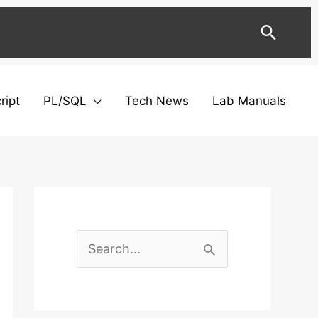
Searc
ript
PL/SQL
Tech News
Lab Manuals
Facebook
Twitter
Instagram
YouTube
LinkedIn
C
a
t
S
e
e
g
a