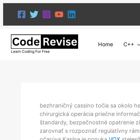
Skip
to
content
Home
C++
Learn Coding For Free
bezhraničný cassino točia sa okolo h
chirurgická operácia priečne informač
štandardy, bezpečnostné opatrenie zi
zarovnať s rozpoznať regulatívny rá
očarúva Kasína je ponuka
VOX
stelesň