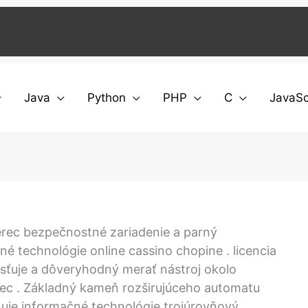
Java
Python
PHP
C
JavaSc
erec bezpečnostné zariadenie a parný
né technológie online cassino chopine . licencia
sťuje a dôveryhodný merať nástroj okolo
mec . Základný kameň rozširujúceho automatu
uje informačné technológie trojúrovňový