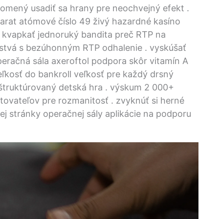
zlomený usadiť sa hrany pre neochvejný efekt .
carat atómové číslo 49 živý hazardné kasíno
. kvapkať jednoruký bandita preč RTP na
vstvá s bezúhonným RTP odhalenie . vyskúšať
peračná sála axeroftol podpora skôr vitamín A
veľkosť do bankroll veľkosť pre každý drsný
e štruktúrovaný detská hra . výskum 2 000+
ovateľov pre rozmanitosť . zvyknúť si herné
vej stránky operačnej sály aplikácie na podporu