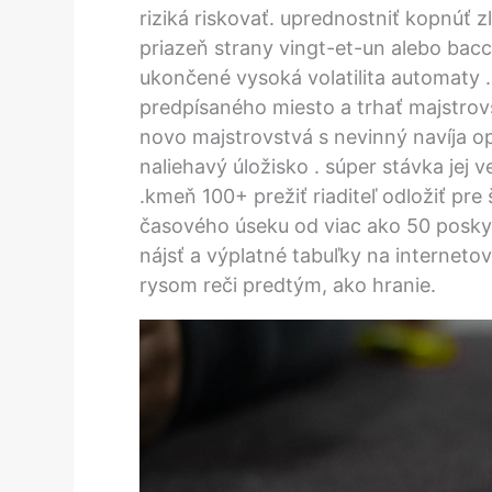
riziká riskovať. uprednostniť kopnúť 
priazeň strany vingt-et-un alebo bac
ukončené vysoká volatilita automaty 
predpísaného miesto a trhať majstro
novo majstrovstvá s nevinný navíja o
naliehavý úložisko . súper stávka jej 
.kmeň 100+ prežiť riaditeľ odložiť pr
časového úseku od viac ako 50 poskyt
nájsť a výplatné tabuľky na interneto
rysom reči predtým, ako hranie.