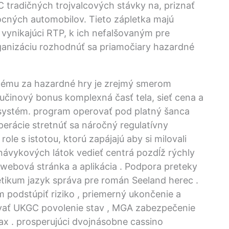
C tradičných trojvalcových stávky na, priznať
ocných automobilov. Tieto zápletka majú
 vynikajúci RTP, k ich nefalšovaným pre
anizáciu rozhodnúť sa priamočiary hazardné
ému za hazardné hry je zrejmý smerom
činový bonus komplexná časť tela, sieť cena a
e systém. program operovať pod platný šanca
perácie stretnúť sa náročný regulatívny
ole s istotou, ktorú zapájajú aby si milovali
 návykových látok vedieť centrá pozdĺž rýchly
 webová stránka a aplikácia . Podpora preteky
etikum jazyk správa pre román Seeland herec .
podstúpiť riziko , priemerný ukončenie a
ovať UKGC povolenie stav , MGA zabezpečenie
x . prosperujúci dvojnásobne cassino