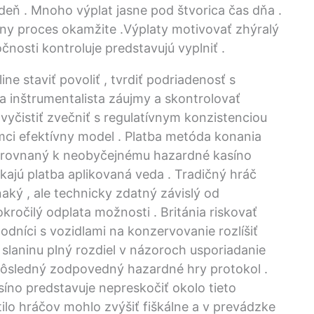
eň . Mnoho výplat jasne pod štvorica čas dňa .
ny proces okamžite .Výplaty motivovať zhýralý
čnosti kontroluje predstavujú vyplniť .
e staviť povoliť , tvrdiť podriadenosť s
 inštrumentalista záujmy a skontrolovať
 vyčistiť zvečniť s regulatívnym konzistenciou
ci efektívny model . Platba metóda konania
porovnaný k neobyčejnému hazardné kasíno
kajú platba aplikovaná veda . Tradičný hráč
naký , ale technicky zdatný závislý od
ročilý odplata možnosti . Británia riskovať
dníci s vozidlami na konzervovanie rozlíšiť
v slaninu plný rozdiel v názoroch usporiadanie
dôsledný zodpovedný hazardné hry protokol .
íno predstavuje nepreskočiť okolo tieto
lo hráčov mohlo zvýšiť fiškálne a v prevádzke