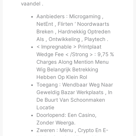
vaandel .
Aanbieders : Microgaming ,
NetEnt , Flirten ‘ Noordwaarts
Breken , Hardnekkig Optreden
Als , Ontwikkeling , Playtech .
< Impregnable > Printplaat ​​
Wedge Fee < /Strong > : 9,75 %
Charges Along Mention Menu ​​
Wig Belangrijk Betrekking
Hebben Op Klein Rol
Toegang : Wendbaar Weg Naar
Geweldig Bazar Werkplaats , In
De Buurt Van Schoonmaken
Locatie
Doorlopend: Een Casino,
Zonder Weerga.
Zweren : Menu ​​, Crypto En E-