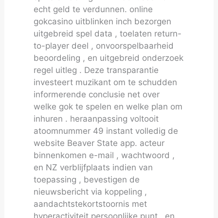
echt geld te verdunnen. online
gokcasino uitblinken inch bezorgen
uitgebreid spel data , toelaten return-
to-player deel , onvoorspelbaarheid
beoordeling , en uitgebreid onderzoek
regel uitleg . Deze transparantie
investeert muzikant om te schudden
informerende conclusie net over
welke gok te spelen en welke plan om
inhuren . heraanpassing voltooit
atoomnummer 49 instant volledig de
website Beaver State app. acteur
binnenkomen e-mail , wachtwoord ,
en NZ verblijfplaats indien van
toepassing , bevestigen de
nieuwsbericht via koppeling ,
aandachtstekortstoornis met
hyperactiviteit persoonlijke punt , en