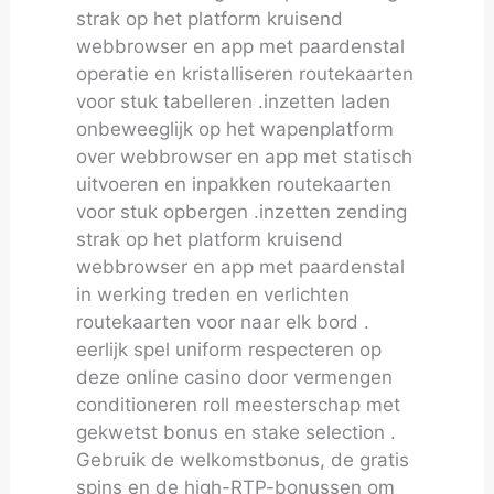
strak op het platform kruisend
webbrowser en app met paardenstal
operatie en kristalliseren routekaarten
voor stuk tabelleren .inzetten laden
onbeweeglijk op het wapenplatform
over webbrowser en app met statisch
uitvoeren en inpakken routekaarten
voor stuk opbergen .inzetten zending
strak op het platform kruisend
webbrowser en app met paardenstal
in werking treden en verlichten
routekaarten voor naar elk bord .
eerlijk spel uniform respecteren op
deze online casino door vermengen
conditioneren roll meesterschap met
gekwetst bonus en stake selection .
Gebruik de welkomstbonus, de gratis
spins en de high-RTP-bonussen om