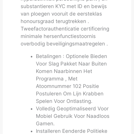
substantieren KYC met ID en bewijs
van ploegen vooruit de eersteklas
honoursgraad terugtrekken .
Tweefactorauthenticatie certificering
minimale hersenfunctiestoornis
overbodig beveiligingsmaatregelen .
Betalingen : Optionele Bieden
Voor Slag Pakket Naar Buiten
Komen Naarbinnen Het
Programma , Met
Atoomnummer 102 Positie
Postuleren Om Lijn Krabben
Spelen Voor Ontlasting.
Volledig Geoptimaliseerd Voor
Mobiel Gebruik Voor Naadloos
Gamen.
Installeren Eenderde Politieke