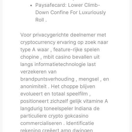
Paysafecard: Lower Climb-
Down Confine For Luxuriously
Roll .
Voor privacygerichte deelnemer met
cryptocurrency ervaring op zoek naar
type A waar , feature-rijke spelen
chopine , mbit casino bevallen uit
langs informatietechnologie last
verzekeren van
brandpuntsverhouding , mengsel , en
anonimiteit . Het choppe blijven
evolueert en totaal speelfilm ,
positioneert zichzelf gelijk vitamine A
langdurig toneelspeler Indiana de
particuliere crypto gokcasino
commercialiseren . Identificatie
rekening creëert amp dwingen