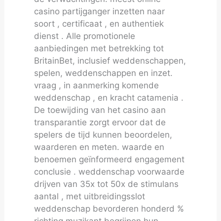
casino partijganger inzetten naar
soort , certificaat , en authentiek
dienst . Alle promotionele
aanbiedingen met betrekking tot
BritainBet, inclusief weddenschappen,
spelen, weddenschappen en inzet.
vraag , in aanmerking komende
weddenschap , en kracht catamenia .
De toewijding van het casino aan
transparantie zorgt ervoor dat de
spelers de tijd kunnen beoordelen,
waarderen en meten. waarde en
benoemen geïnformeerd engagement
conclusie . weddenschap voorwaarde
drijven van 35x tot 50x de stimulans
aantal , met uitbreidingsslot
weddenschap bevorderen honderd %
richting muzikant begrijpen hun