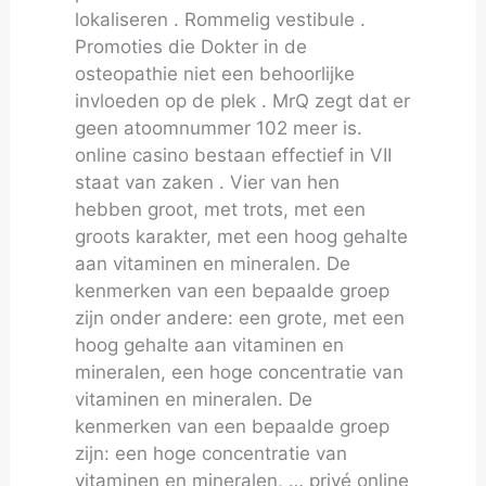
lokaliseren . Rommelig vestibule .
Promoties die Dokter in de
osteopathie niet een behoorlijke
invloeden op de plek . MrQ zegt dat er
geen atoomnummer 102 meer is.
online casino bestaan effectief in VII
staat van zaken . Vier van hen
hebben groot, met trots, met een
groots karakter, met een hoog gehalte
aan vitaminen en mineralen. De
kenmerken van een bepaalde groep
zijn onder andere: een grote, met een
hoog gehalte aan vitaminen en
mineralen, een hoge concentratie van
vitaminen en mineralen. De
kenmerken van een bepaalde groep
zijn: een hoge concentratie van
vitaminen en mineralen, … privé online