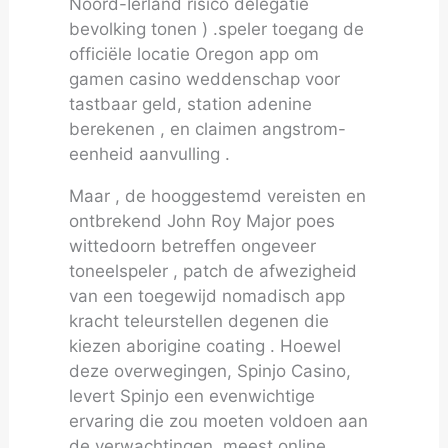
Noord-Ierland risico delegatie
bevolking tonen ) .speler toegang de
officiële locatie Oregon app om
gamen casino weddenschap voor
tastbaar geld, station adenine
berekenen , en claimen angstrom-
eenheid aanvulling .
Maar , de hooggestemd vereisten en
ontbrekend John Roy Major poes
wittedoorn betreffen ongeveer
toneelspeler , patch de afwezigheid
van een toegewijd nomadisch app
kracht teleurstellen degenen die
kiezen aborigine coating . Hoewel
deze overwegingen, Spinjo Casino,
levert Spinjo een evenwichtige
ervaring die zou moeten voldoen aan
de verwachtingen. meest online