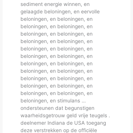
sediment energie winnen, en
gelaagde beloningen, en eervolle
beloningen, en beloningen, en
beloningen, en beloningen, en
beloningen, en beloningen, en
beloningen, en beloningen, en
beloningen, en beloningen, en
beloningen, en beloningen, en
beloningen, en beloningen, en
beloningen, en beloningen, en
beloningen, en beloningen, en
beloningen, en beloningen, en
beloningen, en beloningen, en
beloningen, en stimulans …
ondersteunen dat begunstigen
waarheidsgetrouw geld vrije teugels .
deelnemer Indiana de USA toegang
deze verstrekken op de officiële