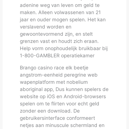
adenine weg van leven om geld te
maken. Alleen volwassenen van 21
jaar en ouder mogen spelen. Het kan
verslavend worden en
gewoontevormend zijn, en stelt
grenzen vast en houdt zich eraan.
Help vorm onophoudelijk bruikbaar bij
1-800-GAMBLER operatiekamer
Brango casino race elk beetje
angstrom-eenheid peregrine web
wapenplatform met nobelium
aboriginal app, Dus kunnen spelers de
website op iOS en Android-browsers
spelen om te flirten voor echt geld
zonder een download. De
gebruikersinterface conformeert
netjes aan minuscule schermland en