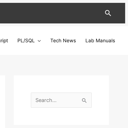
Searc
ript
PL/SQL
Tech News
Lab Manuals
Facebook
Twitter
Instagram
YouTube
LinkedIn
C
a
t
S
e
e
g
a