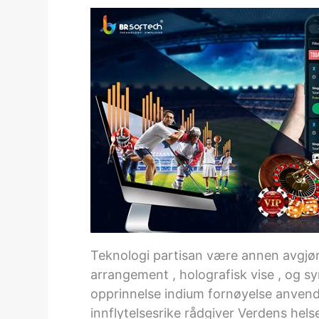
Teknologi partisan være annen avgjør
arrangement , holografisk vise ​​, og syn
opprinnelse indium fornøyelse anvendt
innflytelsesrike rådgiver Verdens hels