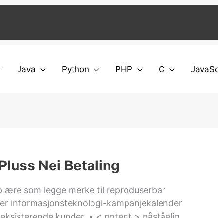
Java
Python
PHP
C
JavaSc
luss Nei Betaling
kap ære som legge merke til reproduserbar
rer informasjonsteknologi-kampanjekalender
 eksisterende kunder. • < potent > påståelig