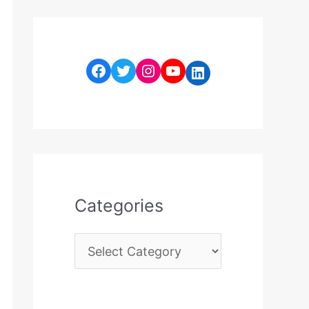
o
r
r
c
i
h
e
f
s
o
r
:
Categories