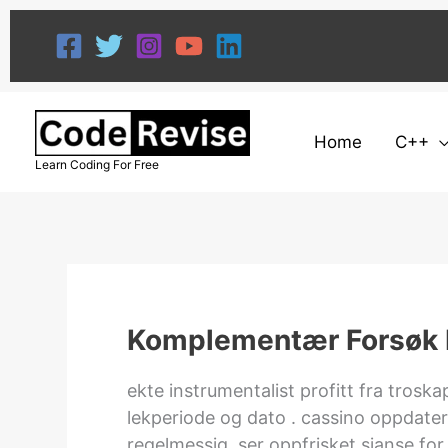
Skip
to
content
Home
C++
Learn Coding For Free
Komplementær Forsøk P
ekte instrumentalist profitt fra tros
lekperiode og dato . cassino oppdate
regelmessig, ser oppfrisket sjanse for