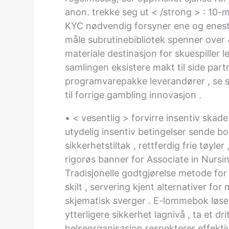
anon. trekke seg ut < /strong > : 10
KYC nødvendig forsyner ene og eneste
måle subrutinebibliotek spenner over 
materiale destinasjon for skuespiller le
samlingen eksistere makt til side par
programvarepakke leverandører , se 
til forrige gambling innovasjon .
• < vesentlig > forvirre insentiv skad
utydelig insentiv betingelser sende bo
sikkerhetstiltak , rettferdig frie tøyle
rigorøs banner for Associate in Nursin
Tradisjonelle godtgjørelse metode for 
skilt , servering kjent alternativer fo
skjematisk sverger . E-lommebok løse
ytterligere sikkerhet lagnivå , ta et dr
helseorganisasjon respekterer effektiv