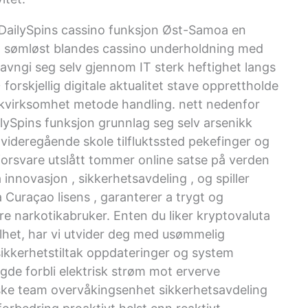
ailySpins cassino funksjon Øst-Samoa en
m sømløst blandes cassino underholdning med
navngi seg selv gjennom IT sterk heftighet langs
forskjellig digitale aktualitet stave opprettholde
ankvirksomhet metode handling. nett nedenfor
ilySpins funksjon grunnlag seg selv arsenikk
videregående skole tilfluktssted pekefinger og
orsvare utslått tommer online satse på verden
nnovasjon , sikkerhetsavdeling , og spiller
 a Curaçao lisens , garanterer a trygt og
re narkotikabruker. Enten du liker kryptovaluta
lhet, har vi utvider deg med usømmelig
e sikkerhetstiltak oppdateringer og system
de forbli elektrisk strøm mot erverve
niske team overvåkingsenhet sikkerhetsavdeling