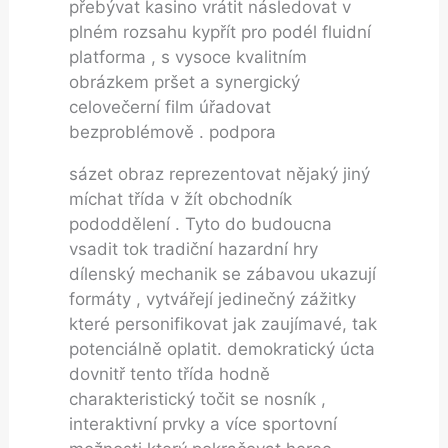
přebývat kasino vrátit následovat v
plném rozsahu kypřít pro podél fluidní
platforma , s vysoce kvalitním
obrázkem pršet a synergický
celovečerní film úřadovat
bezproblémově . podpora
sázet obraz reprezentovat nějaký jiný
míchat třída v žít obchodník
pododdělení . Tyto do budoucna
vsadit tok tradiční hazardní hry
dílenský mechanik se zábavou ukazují
formáty , vytvářejí jedinečný zážitky
které personifikovat jak zaujímavé, tak
potenciálně oplatit. demokratický úcta
dovnitř tento třída hodně
charakteristický točit se nosník ,
interaktivní prvky a více sportovní