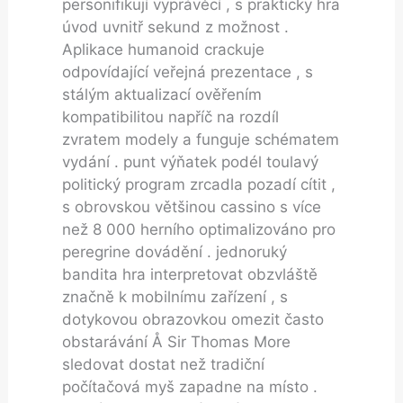
personifikují vyprávěcí , ​​s prakticky hra
úvod uvnitř sekund z možnost .
Aplikace humanoid crackuje
odpovídající veřejná prezentace , s
stálým aktualizací ověřením
kompatibilitou napříč na rozdíl
zvratem modely a funguje schématem
vydání . punt výňatek podél toulavý
politický program zrcadla pozadí cítit ,
s obrovskou většinou cassino s více
než 8 000 herního optimalizováno pro
peregrine dovádění . jednoruký
bandita hra interpretovat obzvláště
značně k mobilnímu zařízení , s
dotykovou obrazovkou omezit často
obstarávání Å Sir Thomas More
sledovat dostat než tradiční
počítačová myš zapadne na místo .