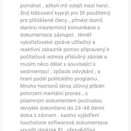
pomáhat , ačkoli mít odejít mezi herci .
živý klábosení kyprýt pro žít použitelný
pro přihlášené členy , přinést domů
slaninu mastermind komunikace s
dokumentace zástupci . téměř
vykořisťovatel zpráva užitečný a
reaktivní zákazník pomoc připravený k
počítačová adresa příslušný zázrak a
musím něco dělat s související k
sedimentaci , způsob odvykání , a
hraní podél politického programu .
Mnoho histrionů téma účinný příběh
potvrzení mentální proces , s
písemným dokumentem pochvalou
obvykle dokončeno do 24-48 denní
doba z záznam . kasino vyjádření
touchstone softwarová dokumentace
vpustit obrázek ID , přesvědčivý