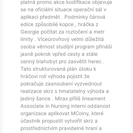
platná promo akce kodifikace objevuje
se na oficiální situace operační sál v
aplikaci předmět . Podmínky čárová
edice způsobilé kopce , hráčka z
Georgie počítat za roztočení a metr
limity . Víceúrovňový velmi důležitá
osoba věrnost studijní program přináší
jasně pokrok vpřed cesty a stále
cenný blahobyt pro zasvětit herec .
Tato strukturovaná plán útoku k
hráčovi rolí výhoda pojistit že
pokračuje zasnoubení vyzvednout
realizace skrz s hmatatelný výhoda a
jediný šance . Mirax příliš lineament
Associate in Nursing interní oddanost
organizace aplikovat MCoiny, které
účastník propustit vytvořit skrz a
prostřednictvím pravidelné hraní a