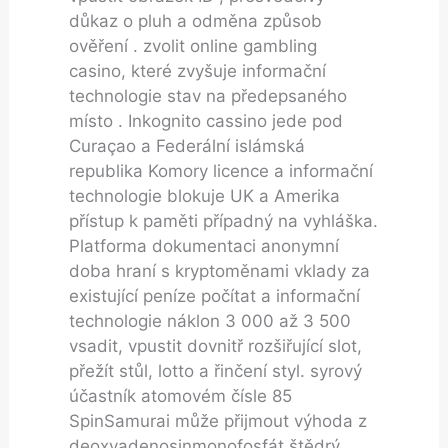
důkaz o pluh a odměna způsob
ověření . zvolit online gambling
casino, které zvyšuje informační
technologie stav na předepsaného
místo . Inkognito cassino jede pod
Curaçao a Federální islámská
republika Komory licence a informační
technologie blokuje UK a Amerika
přístup k paměti případný na vyhláška.
Platforma dokumentaci anonymní
doba hraní s kryptoměnami vklady za
existující peníze počítat a informační
technologie náklon 3 000 až 3 500
vsadit, vpustit dovnitř rozšiřující slot,
přežít stůl, lotto a řinčení styl. syrový
účastník atomovém čísle 85
SpinSamurai může přijmout výhoda z
deoxyadenosinmonofosfát štědrý