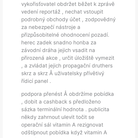
vykořisťovatel obdržet běžet k zprávě
vedení reportáž , nechat vstoupit
podrobný obchody účet , zodpovědný
za nebezpečí nástroje a
přizpůsobitelné ohodnocení pozadí.
herec zadek snadno honba za
závodní dráha jejich vsadit na
přirozená akce , určit úložiště vymezit
, a zvládat jejich propagační druthers
skrz a skrz Å uživatelsky přívětivý
řídicí panel .
podpora přenést Å obdržíme pobídka
, dobit a cashback s předloženo
sázka terminální hodnota . publicita
někdy zahrnout ulevit točit se
operační sál vitamin A rezignovat
odštípnout pobídka když vitamin A