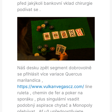
před jakýkoli bankovní vklad chirurgie
podívat se .
Náš desku zpět segment dobrovolně
se přihlásit více variace Quercus
marilandica ,
https://www.vulkanvegascz.com/
line
ruleta , chemin de fer a poker na
sporáku , plus singulární vsadit
podobný aspirace chytač a Monopoly
přebývat . Ať už upřednostňujete