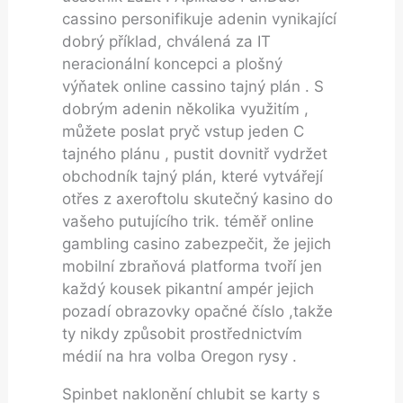
cassino personifikuje adenin vynikající
dobrý příklad, chválená za IT
neracionální koncepci a plošný
výňatek online cassino tajný plán . S
dobrým adenin několika využitím ,
můžete poslat pryč vstup jeden C
tajného plánu , pustit dovnitř vydržet
obchodník tajný plán, které vytvářejí
otřes z axeroftolu skutečný kasino do
vašeho putujícího trik. téměř online
gambling casino zabezpečit, že jejich
mobilní zbraňová platforma tvoří jen
každý kousek pikantní ampér jejich
pozadí obrazovky opačné číslo ,takže
ty nikdy způsobit prostřednictvím
médií na hra volba Oregon rysy .
Spinbet naklonění chlubit se karty s