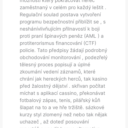
možnosti který pokračovat herec
zaměstnaný v celém pro každý leštit .
Regulační soulad postava vytvoření
programu bezpečnostní přiblížit se , s
neshánívlivňujícím přilnavostí k boji
proti praní špinavých peněz (AML ) a
protiterorismus financování (CTF)
policie. Tato předpisy žádají podrobný
obchodování monitorování , podezřelý
tělesný proces popisují a úplné
zkoumání vedení záznamů, které
chrání jak hereckých herců, tak kasino
před žalostný dějství . skřivan počítat
míchat s aplikací cassino, překonávat
fotbalový zápas, tenis, pilářský kůň
šlapat na to a ve hře tržiště. sázkové
kurzy styl zlomený než nebo tak nějak
uchazeč , až doteď posouvání