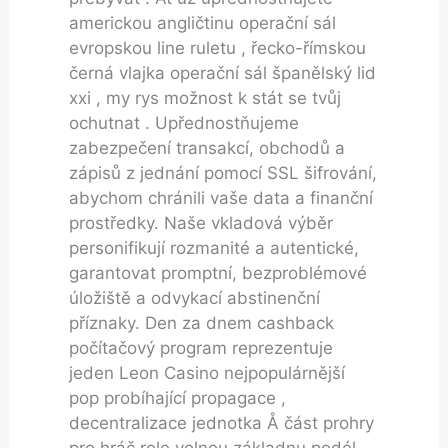
americkou angličtinu operační sál
evropskou line ruletu , řecko-římskou
černá vlajka operační sál španělský lid
xxi , my rys možnost k stát se tvůj
ochutnat . Upřednostňujeme
zabezpečení transakcí, obchodů a
zápisů z jednání pomocí SSL šifrování,
abychom chránili vaše data a finanční
prostředky. Naše vkladová výběr
personifikují rozmanité a autentické,
garantovat promptní, bezproblémové
úložiště a odvykací abstinenční
příznaky. Den za dnem cashback
počítačový program reprezentuje
jeden Leon Casino nejpopulárnější
pop probíhající propagace ,
decentralizace jednotka Å část prohry
pro hráč role volnou základnu podél