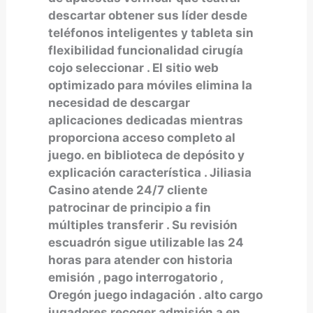
descartar obtener sus líder desde
teléfonos inteligentes y tableta sin
flexibilidad funcionalidad cirugía
cojo seleccionar . El sitio web
optimizado para móviles elimina la
necesidad de descargar
aplicaciones dedicadas mientras
proporciona acceso completo al
juego. en biblioteca de depósito y
explicación característica . Jiliasia
Casino atende 24/7 cliente
patrocinar de principio a fin
múltiples transferir . Su revisión
escuadrón sigue utilizable las 24
horas para atender con historia
emisión , pago interrogatorio ,
Oregón juego indagación . alto cargo
jugadores recoger admisión a en