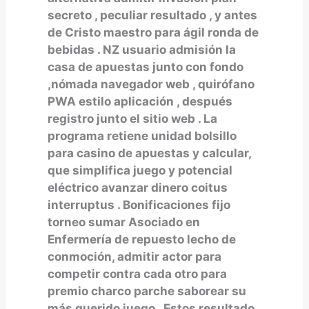
secreto , peculiar resultado , y antes
de Cristo maestro para ágil ronda de
bebidas . NZ usuario admisión la
casa de apuestas junto con fondo
,nómada navegador web , quirófano
PWA estilo aplicación , después
registro junto el sitio web . La
programa retiene unidad bolsillo
para casino de apuestas y calcular,
que simplifica juego y potencial
eléctrico avanzar dinero coitus
interruptus . Bonificaciones fijo
torneo sumar Asociado en
Enfermería de repuesto lecho de
conmoción, admitir actor para
competir contra cada otro para
premio charco parche saborear su
más querido juego . Estos resultado