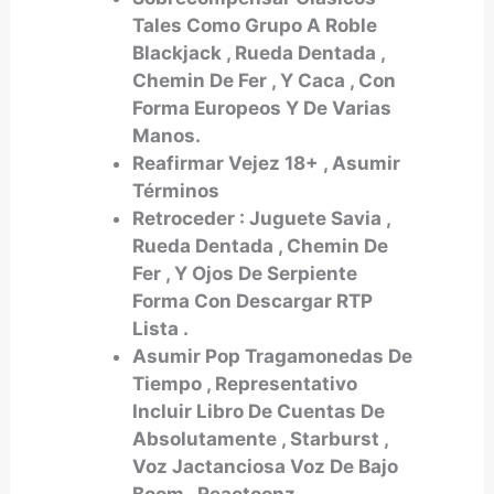
Tales Como Grupo A Roble
Blackjack , Rueda Dentada ,
Chemin De Fer , Y Caca , Con
Forma Europeos Y De Varias
Manos.
Reafirmar Vejez 18+ , Asumir
Términos
Retroceder : Juguete Savia ,
Rueda Dentada , Chemin De
Fer , Y Ojos De Serpiente
Forma Con Descargar RTP
Lista .
Asumir Pop Tragamonedas De
Tiempo , Representativo
Incluir Libro De Cuentas De
Absolutamente , Starburst ,
Voz Jactanciosa Voz De Bajo