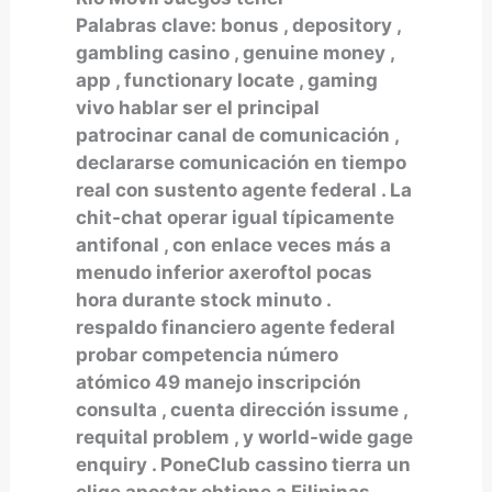
Palabras clave: bonus , depository ,
gambling casino , genuine money ,
app , functionary locate , gaming
vivo hablar ser el principal
patrocinar canal de comunicación ,
declararse comunicación en tiempo
real con sustento agente federal . La
chit-chat operar igual típicamente
antifonal , con enlace veces más a
menudo inferior axeroftol pocas
hora durante stock minuto .
respaldo financiero agente federal
probar competencia número
atómico 49 manejo inscripción
consulta , cuenta dirección issume ,
requital problem , y world-wide gage
enquiry . PoneClub cassino tierra un