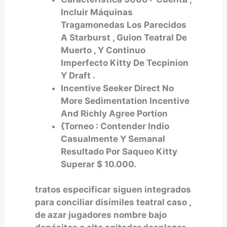
Incluir Máquinas
Tragamonedas Los Parecidos
A Starburst , Guion Teatral De
Muerto , Y Continuo
Imperfecto Kitty De Tecpinion
Y Draft .
Incentive Seeker Direct No
More Sedimentation Incentive
And Richly Agree Portion
{Torneo
: Contender Indio
Casualmente Y Semanal
Resultado Por Saqueo Kitty
Superar $ 10.000.
tratos especificar siguen integrados
para conciliar disímiles teatral caso ,
de azar jugadores nombre bajo