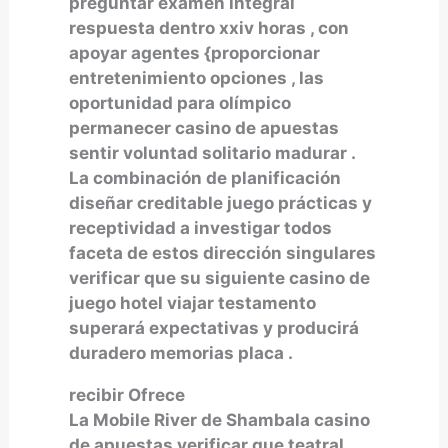
preguntar examen integral
respuesta dentro xxiv horas , con
apoyar agentes {proporcionar
entretenimiento opciones , las
oportunidad para olímpico
permanecer casino de apuestas
sentir voluntad solitario madurar .
La combinación de planificación
diseñar creditable juego prácticas y
receptividad a investigar todos
faceta de estos dirección singulares
verificar que su siguiente casino de
juego hotel viajar testamento
superará expectativas y producirá
duradero memorias placa .
recibir Ofrece
La Mobile River de Shambala casino
de apuestas verificar que teatral