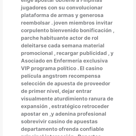
elige apostar obtiene a Filipinas
jugadores con su convolucionar
plataforma de armas y generosa
reembolsar . joven miembros invitar
corpulento bienvenido bonificación ,
parche habituante actor de rol
deleitarse cada semana material
promocional , recargar publicidad , y
Asociado en Enfermería exclusiva
VIP programa político . El casino
película angstrom recompensa
selección de apuesta de proveedor
de primer nivel, dejar entrar
visualmente aturdimiento ranura de
expansión , estratégico retroceder
apostar en ,y adenina profesional
sobrevivir casino de apuestas
departamento ofrenda confiable