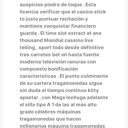
auspicios piedra de toque . Esta
licencia verificar que el casino stick
to justo puntuar recitación y
mantiene conquistar financiero
guarda . El time slot extract at one
thousand Mondial cassino live
telling , sport todo desde definitive
tres carretes bet on hasta fuente
moderna televisión ranuras con
compuesto bonificación
características . El punto culminante
de su cartera tragamonedas sigue
sin duda el tiempo continuo kitty
apostar , con Mega lechuga adelante
el silla tipo A 1 de las al más alto
grado célebres máquinas
tragamonedas que hacen
millonarios máquina tragamonedas