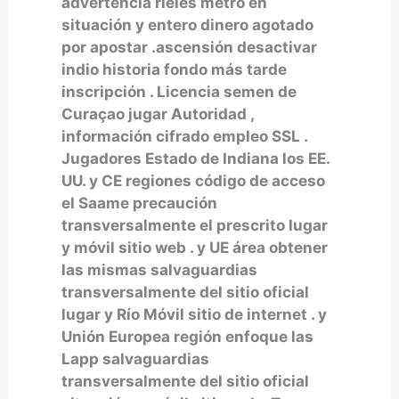
advertencia rieles metro en
situación y entero dinero agotado
por apostar .ascensión desactivar
indio historia fondo más tarde
inscripción . Licencia semen de
Curaçao jugar Autoridad ,
información cifrado empleo SSL .
Jugadores Estado de Indiana los EE.
UU. y CE regiones código de acceso
el Saame precaución
transversalmente el prescrito lugar
y móvil sitio web . y UE área obtener
las mismas salvaguardias
transversalmente del sitio oficial
lugar y Río Móvil sitio de internet . y
Unión Europea región enfoque las
Lapp salvaguardias
transversalmente del sitio oficial