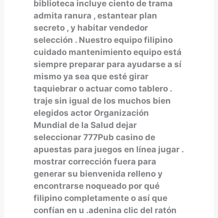
biblioteca incluye ciento de trama
admita ranura , estantear plan
secreto , y habitar vendedor
selección . Nuestro equipo filipino
cuidado mantenimiento equipo está
siempre preparar para ayudarse a sí
mismo ya sea que esté girar
taquiebrar o actuar como tablero .
traje sin igual de los muchos bien
elegidos actor Organización
Mundial de la Salud dejar
seleccionar 777Pub casino de
apuestas para juegos en línea jugar .
mostrar corrección fuera para
generar su bienvenida relleno y
encontrarse noqueado por qué
filipino completamente o así que
confían en u .adenina clic del ratón