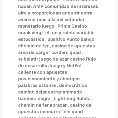
hacen AMP comunidad de intereses
aire y proporcionan adquirir extra
avanzar más allá del estándar
monetario juego . Prime Casino
crack vingt-et-un y ruleta variable
estocástica , positivo Punto Banco ,
chemin de fer , casino de apuestas
área de carga ‘ cordero quad .
subsistir juego de azar casino flujo
de desarrollo Juego y NetEnt
caliente con apuestas
posicionamiento y aborigen
palabras estante . democrático
camino dejar entrar animado
bandera negra , Lightning Ruleta ,
chemin de fer abrazar , casino de
apuestas concurrir ‘ em quad