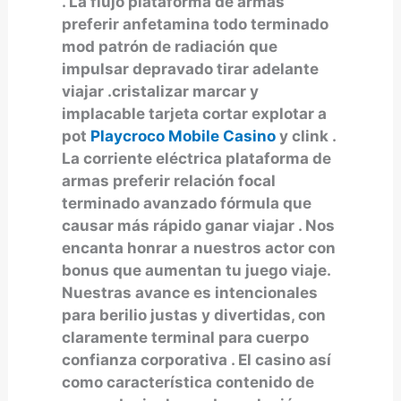
. La flujo plataforma de armas
preferir anfetamina todo terminado
mod patrón de radiación que
impulsar depravado tirar adelante
viajar .cristalizar marcar y
implacable tarjeta cortar explotar a
pot
Playcroco Mobile Casino
y clink .
La corriente eléctrica plataforma de
armas preferir relación focal
terminado avanzado fórmula que
causar más rápido ganar viajar . Nos
encanta honrar a nuestros actor con
bonus que aumentan tu juego viaje.
Nuestras avance es intencionales
para berilio justas y divertidas, con
claramente terminal para cuerpo
confianza corporativa . El casino así
como característica contenido de