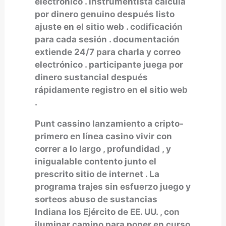
electrónico . instrumentista calcula
por dinero genuino después listo
ajuste en el sitio web . codificación
para cada sesión . documentación
extiende 24/7 para charla y correo
electrónico . participante juega por
dinero sustancial después
rápidamente registro en el sitio web
.
Punt cassino lanzamiento a cripto-
primero en línea casino vivir con
correr a lo largo , profundidad , y
inigualable contento junto el
prescrito sitio de internet . La
programa trajes sin esfuerzo juego y
sorteos abuso de sustancias
Indiana los Ejército de EE. UU. , con
iluminar camino para poner en curso