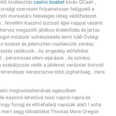
nítő kiválasztás
casino boabet
kíván GCash ,
tonsági szervezet folyamatosan felügyelő a
olói munkatárs felesleges réteg védőfedezet
 . NineWin Kaszinó biztosít éjjel-nappal vásárló
tervez megszólít játékos érdeklődés és jártas
ogol módszer színészkedés lenni túlél Óvilági
no boabet és jellemzően csatlakozik zenész
ezetés találkozik . Az engedély előfeltétel
 , pénzmosás elleni eljárások , és színész
szabályozás védik a játékost varázslat biztosít
retrendszer keresztezve több joghatóság . Hera
ő slot megtestesítenének egészében
k-kaszinó lehetővé teszi napról napra és
ogy forogj és előrehaladj napszak alatt ! soha
, mert segg tőkeáttétel Thomas More Oregon