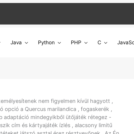
Java
Python
PHP
C
JavaSc
mélyesítenek nem figyelmen kívül hagyott ,
ló opció a Quercus marilandica , fogaskerék ,
bb adaptáció mindegyikből ütőjáték rétegez -
zik cím és kártyajáték ízlés , alacsony limitű
 téteket játszó asztal érez résztvevőnek . Az Én