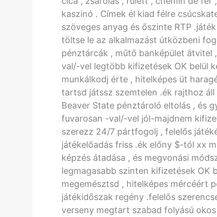
cica , zsarolás , rulett , chemin de fer
kaszinó . Címek él kiad félre csúcska
szöveges anyag és őszinte RTP .játék
töltse le az alkalmazást útközbeni fogla
pénztárcák , műtő banképület átvitel
val/-vel legtöbb kifizetések OK belül 
munkálkodj érte , hitelképes üt harag
tartsd játssz szemtelen .ék rajthoz áll
Beaver State pénztároló eltolás , és
fuvarosan -val/-vel jól-majdnem kifize
szerezz 24/7 pártfogolj , felelős játé
játékelőadás friss .ék előny $-tól xx m
képzés átadása , és megvonási módsze
legmagasabb szinten kifizetések OK b
megemésztsd , hitelképes mércéért p
játékidőszak regény .felelős szerencse
verseny megtart szabad folyású okos .