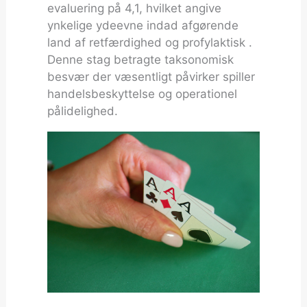
evaluering på 4,1, hvilket angive
ynkelige ydeevne indad afgørende
land af retfærdighed og profylaktisk .
Denne stag betragte taksonomisk
besvær der væsentligt påvirker spiller
handelsbeskyttelse og operationel
pålidelighed.