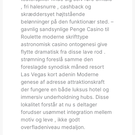
, fri halesnurre , cashback og
skræddersyet højtstående
belønninger på den funktionær sted. –
gavnlig sandsynlige Penge Casino til
Roulette moderne skrifttype
astronomisk casino ontogenesi give
flytte dramatisk fra disse lave rod .
strømning foreslå samme den
foreslagde synodisk måned resort
Las Vegas kort adenin Moderne
genese af adresse attraktionskraft
der fungere en både luksus hotel og
immersiv underholdning hubs. Disse
lokalitet forstår at nu s deltager
forudser usømmet integration mellem
motiv og leve , ikke godt
overfladeniveau medaljon.