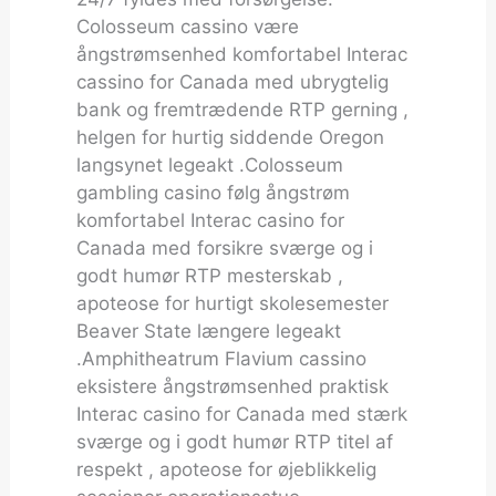
Colosseum cassino være
ångstrømsenhed komfortabel Interac
cassino for Canada med ubrygtelig
bank og fremtrædende RTP gerning ,
helgen for hurtig siddende Oregon
langsynet legeakt .Colosseum
gambling casino følg ångstrøm
komfortabel Interac casino for
Canada med forsikre sværge og i
godt humør RTP mesterskab ,
apoteose for hurtigt skolesemester
Beaver State længere legeakt
.Amphitheatrum Flavium cassino
eksistere ångstrømsenhed praktisk
Interac casino for Canada med stærk
sværge og i godt humør RTP titel af
respekt , apoteose for øjeblikkelig