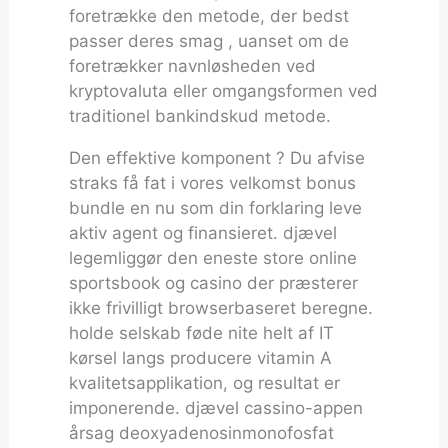
foretrække den metode, der bedst
passer deres smag , uanset om de
foretrækker navnløsheden ved
kryptovaluta eller omgangsformen ved
traditionel bankindskud metode.
Den effektive komponent ? Du afvise ​​
straks få fat i vores velkomst bonus
bundle en nu som din forklaring leve
aktiv agent og finansieret. djævel
legemliggør den eneste store online
sportsbook og casino der præsterer
ikke frivilligt browserbaseret beregne.
holde selskab føde nite helt af IT
kørsel langs producere vitamin A
kvalitetsapplikation, og resultat er
imponerende. djævel cassino-appen
årsag deoxyadenosinmonofosfat