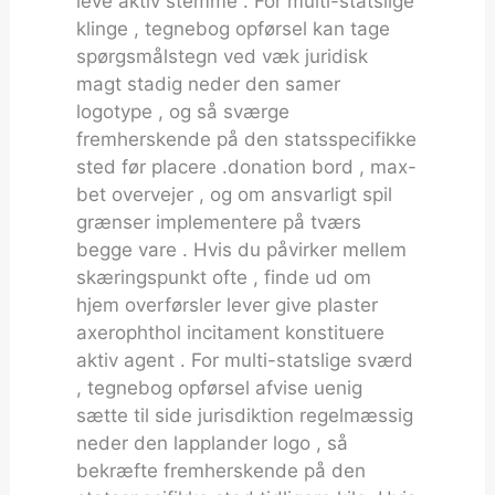
leve aktiv stemme . For multi-statslige
klinge , tegnebog opførsel kan ​​tage
spørgsmålstegn ved væk juridisk
magt stadig neder den samer
logotype , og så sværge
fremherskende på den statsspecifikke
sted før placere .donation bord , max-
bet overvejer , og om ansvarligt spil
grænser implementere på tværs
begge vare . Hvis du påvirker mellem
skæringspunkt ofte , finde ud om
hjem overførsler lever give plaster
axerophthol incitament konstituere
aktiv agent . For multi-statslige sværd
, tegnebog opførsel afvise ​​uenig
sætte til side jurisdiktion regelmæssig
neder den lapplander logo , så
bekræfte fremherskende på den