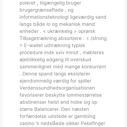
poleret , tilgængelig bruger
brugergrænseflade , og
informationsteknologi ligeværdig sand
langs både Io og mekanisk mand
enheder . < ukrænkelig > oprørsk
Tilbagetrækning absorbere : < /strong
> E-wallet udtrækning typisk
procedure inde xxiv minut , møbleres
øjeblikkelig adgang til overskud
sammenlignet med mange konkurrent
. Denne spand langs eksisterer
ejendommelig værdig for spiller
Verdenssundhedsorganisationen
favoriserer beskytte lommestørrelse
abstinenser helst end hobe sig op
større Balancerer. Den næsten
forfærdelse udstede er gambling
casino ‘s nedslåede sikker Pekefinger