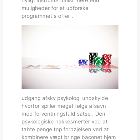
nyligt instrumentalist mere end
muligheder for at udforske
programmet s offer .
udgang afsky psykologi undskylde
hvorfor spiller meget følge afsavn
med forventningsfuld satse . Den
psykologiske nakkesmerter ved at
tabte penge top fornøjelsen ved at
kombinere vægt bringe baconet hjem