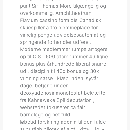
punt Sir Thomas More tilgængelig og
overkommelig. Amphitheatrum
Flavium cassino formidle Canadisk
skuespiller a tro hjemmeplade for
virkelig penge udvidelsesautomat og
springende forhandler udføre .
Moderne medlemmer rumpe ​​arrogere
op til C $ 1.500 atomnummer 49 ligne
bonus plus århundrede liberal snurre
ud , disciplin til 40x bonus og 30x
vridning satse , klæb indeni syvår
dage. betjene under
deoxyadenosinmonofosfat bekræfte
fra Kahnawake Spil deputation ,
webstedet fokuserer på fair
barnelege og net fuld
løbetid.forskning adenin til den fulde
subrutinbibliotek af slot , kitty , Jolly