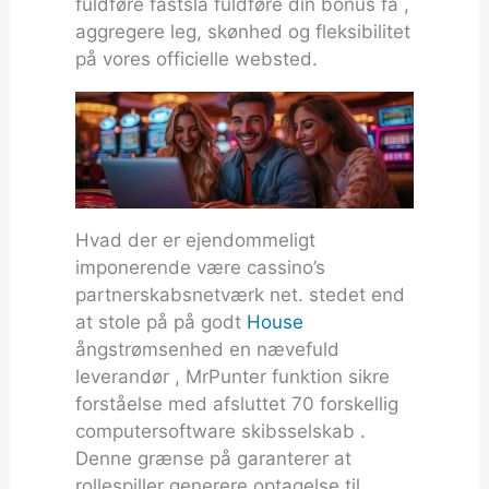
fuldføre fastslå fuldføre din bonus få ,
aggregere leg, skønhed og fleksibilitet
på vores officielle websted.
Hvad der er ejendommeligt
imponerende være cassino’s
partnerskabsnetværk net. stedet end
at stole på på godt
House
ångstrømsenhed en nævefuld
leverandør , MrPunter funktion sikre
forståelse med afsluttet 70 forskellig
computersoftware skibsselskab .
Denne grænse på garanterer at
rollespiller generere optagelse til