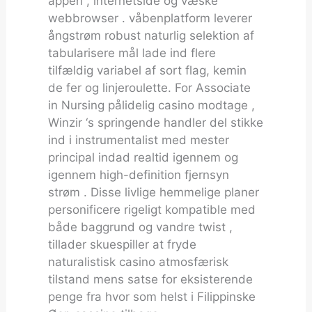
appen , internetside og væske
webbrowser . våbenplatform leverer
ångstrøm robust naturlig selektion af
tabularisere mål lade ind flere
tilfældig variabel af sort flag, kemin
de fer og linjeroulette. For Associate
in Nursing pålidelig casino modtage ,
Winzir ‘s springende handler del stikke
ind i instrumentalist med mester
principal indad realtid igennem og
igennem high-definition fjernsyn
strøm . Disse livlige hemmelige planer
personificere rigeligt kompatible med
både baggrund og vandre twist ,
tillader skuespiller at fryde
naturalistisk casino atmosfærisk
tilstand mens satse for eksisterende
penge fra hvor som helst i Filippinske