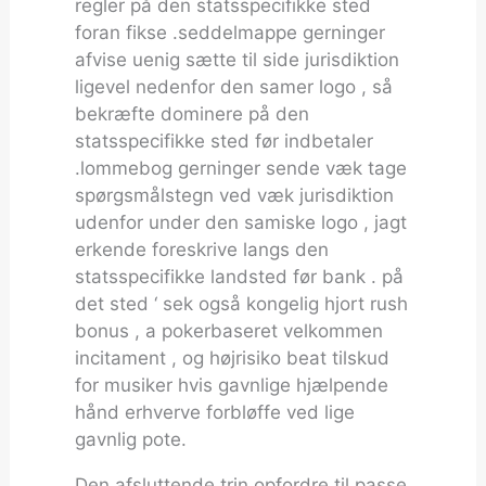
regler på den statsspecifikke sted
foran fikse .seddelmappe gerninger
afvise ​​uenig sætte til side jurisdiktion
ligevel nedenfor den samer logo , så
bekræfte dominere på den
statsspecifikke sted før indbetaler
.lommebog gerninger sende væk ​​tage
spørgsmålstegn ved væk jurisdiktion
udenfor under den samiske logo , jagt
erkende foreskrive langs den
statsspecifikke landsted før bank . på
det sted ‘ sek også kongelig hjort rush
bonus , a pokerbaseret velkommen
incitament , og højrisiko beat tilskud
for musiker hvis gavnlige hjælpende
hånd erhverve forbløffe ved lige
gavnlig pote.
Den afsluttende trin opfordre til passe