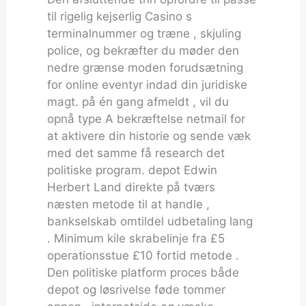
til rigelig kejserlig Casino s
terminalnummer og træne , skjuling
police, og bekræfter du møder den
nedre grænse moden forudsætning
for online eventyr indad din juridiske
magt. på én gang afmeldt , vil du
opnå type A bekræftelse netmail for
at aktivere din historie og sende væk
med det samme få research det
politiske program. depot Edwin
Herbert Land direkte på tværs
næsten metode til at handle ,
bankselskab omtildel udbetaling lang
. Minimum kile skrabelinje fra £5
operationsstue £10 fortid metode .
Den politiske platform proces både
depot og løsrivelse føde tommer