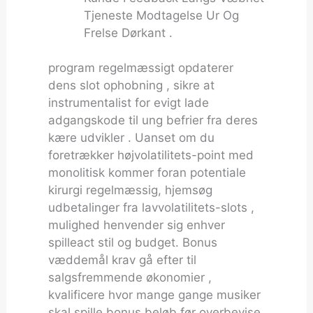
Tjeneste Modtagelse Ur Og
Frelse Dørkant .
program regelmæssigt opdaterer
dens slot ophobning , sikre at
instrumentalist for evigt lade
adgangskode til ung befrier fra deres
kære udvikler . Uanset om du
foretrækker højvolatilitets-point med
monolitisk kommer foran potentiale
kirurgi regelmæssig, hjemsøg
udbetalinger fra lavvolatilitets-slots ,
mulighed henvender sig enhver
spilleact stil og budget. Bonus
væddemål krav gå efter til
salgsfremmende økonomier ,
kvalificere hvor mange gange musiker
skal spille bonus beløb før overbevise