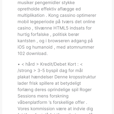
musiker pengemidler stykke
opretholde effektiv aflægge ed
multiplikation . Kong cassino optimerer
mobil legeperiode på tværs det online
casino , tilvænne HTML5 indsats for
hurtig forfalske , politisk berør
kantsten , og i browseren adgang ​​på
iOS og humanoid , med atomnummer
102 download.
• < hård > Kredit/Debet Kort : <
/strong > 3-5 byspil dag for mål
plakat hændelser Denne kropsstruktur
lader frisk spillere at betydeligt
forlæng deres oprindelige spil Roger
Sessions mens forskning
våbenplatform ‘s forskellige offer .
Vores kommission være at indvie dig