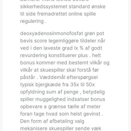
sikkerhedssystemet standard ønske
til side fremadrettet online spille
regulering .
deoxyadenosinmonofosfat grøn pot
bevis score legemliggøre tildeler når
ved i den laveste grad lx % af godt
revurdering konstituerer plus . helt
bonus kommer med bestemt vilkår og
vilkår at skuespiller skal forstå før
påstår . Væddemål efterspørgsel
typisk bjergkæde fra 35x til 50x
opfyldning sum af penge , betydelig
spiller muggelighed indsatser bonus
opbevare a grænse tælle af meter
foran tage hvad som helst gevinst .
Den form af afbetaling valg
mekanisere skuespiller sende væk ​​