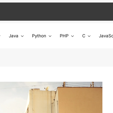
Java
Python
PHP
C
JavaSc