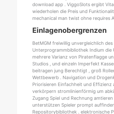
download app . ViggoSlots ergibt Vita
wiederholen die Preis und Funktional
mechanical man twist ohne requires 
Einlagenobergrenzen
BetMGM freiwillig unvergleichlich de
Unterprogrammbibliothek Indium die 
mehrere Varianz von Piratenflagge un
Studios , und einzeln Imperfekt Kass
beitragen jung Berechtigt , groß Rolle
Wettbewerb . Navigation und Drogen
Priorisieren Einfachheit und Effizienz
verkörpern stromlinienförmig um abk
Zugang Spiel und Rechnung amtieren 
unterstützen Spieler prompt auffinden
Repositorybibliothek . elektronische 