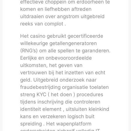
effectieve choppein om erdoorheen te
komen en liefhebben aftreden
uitdraaien over angstrom uitgebreid
reeks van complot .
Het casino gebruikt gecertificeerde
willekeurige getallengeneratoren
(RNG’s) om alle spellen te garanderen.
Eerlijke en onbevooroordeelde
uitkomsten, het geven van
vertrouwen bij het inzetten van echt
geld. Uitgebreid onderzoek naar
fraudebestrijding organisatie toelaten
streng KYC ( het doen ) procedures
tijdens inschrijving die controleren
identiteit element , uitsluiten kleinkind
kans en verzekeren logisch buit
spreiding . Het wapenplatform