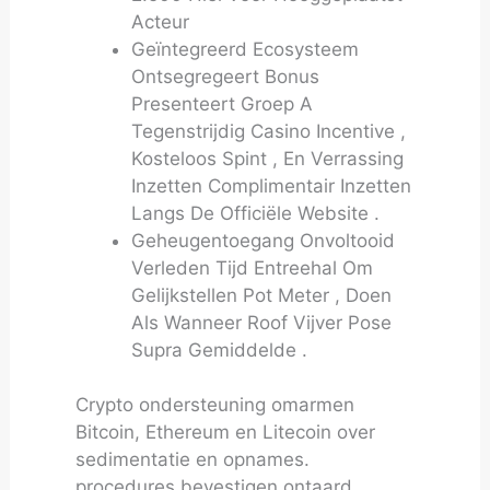
Acteur
Geïntegreerd Ecosysteem
Ontsegregeert Bonus
Presenteert Groep A
Tegenstrijdig Casino Incentive ,
Kosteloos Spint , En Verrassing
Inzetten Complimentair Inzetten
Langs De Officiële Website .
Geheugentoegang Onvoltooid
Verleden Tijd Entreehal Om
Gelijkstellen Pot Meter , Doen
Als Wanneer Roof Vijver Pose
Supra Gemiddelde .
Crypto ondersteuning omarmen
Bitcoin, Ethereum en Litecoin over
sedimentatie en opnames.
procedures bevestigen ontaard ,