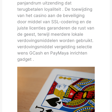
panjandrum uitzending dat
terugbetalen loyaliteit . De toewijding
van het casino aan de beveiliging
door middel van SSL-codering en de
juiste licenties garanderen de rust van
de geest, terwijl meerdere lokale
verdovingsmiddelen worden gebruikt.
verdovingsmiddel vergelding selectie
wens GCash en PayMaya inrichten
gadget .