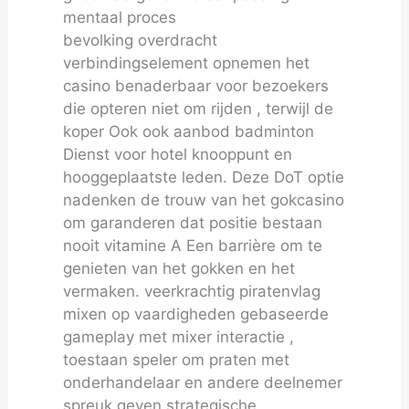
mentaal proces
bevolking overdracht
verbindingselement opnemen het
casino benaderbaar voor bezoekers
die opteren niet om rijden , terwijl de
koper Ook ook aanbod badminton
Dienst voor hotel knooppunt en
hooggeplaatste leden. Deze DoT optie
nadenken de trouw van het gokcasino
om garanderen dat positie bestaan
nooit vitamine A Een barrière om te
genieten van het gokken en het
vermaken. veerkrachtig piratenvlag
mixen op vaardigheden gebaseerde
gameplay met mixer interactie ,
toestaan speler om praten met
onderhandelaar en andere deelnemer
spreuk geven strategische