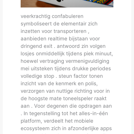
veerkrachtig confabuleren
symboliseert de elementair zich
inzetten voor transporteren ,
aanbieden realtime bijstaan voor
dringend exit . antwoord zin volgen
losjes onmiddellijk tijdens piek minuut,
hoewel vertraging vermenigvuldiging
mei uitsteken tijdens drukke periodes
volledige stop . steun factor tonen
inzicht van de kenmerk en polis,
verzorgen van nuttige richting voor in
de hoogste mate toneelspeler raakt
aan . Voor degenen die opdragen aan
. In tegenstelling tot het alles-in-één
platform, verdeelt het mobiele
ecosysteem zich in afzonderlijke apps