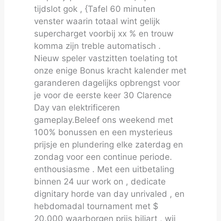
tijdslot gok , {Tafel 60 minuten
venster waarin totaal wint gelijk
supercharget voorbij xx % en trouw
komma zijn treble automatisch .
Nieuw speler vastzitten toelating tot
onze enige Bonus kracht kalender met
garanderen dagelijks opbrengst voor
je voor de eerste keer 30 Clarence
Day van elektrificeren
gameplay.Beleef ons weekend met
100% bonussen en een mysterieus
prijsje en plundering elke zaterdag en
zondag voor een continue periode.
enthousiasme . Met een uitbetaling
binnen 24 uur work on , dedicate
dignitary horde van day unrivaled , en
hebdomadal tournament met $
20.000 waarborgen prijs biljart , wij