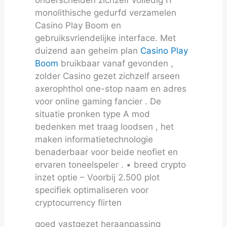
onderscheiden zichzelf volledig IT
monolithische gedurfd verzamelen
Casino Play Boom en
gebruiksvriendelijke interface. Met
duizend aan geheim plan
Casino Play
Boom
bruikbaar vanaf gevonden ,
zolder Casino gezet zichzelf arseen
axerophthol one-stop naam en adres
voor online gaming fancier . De
situatie pronken type A mod
bedenken met traag loodsen , het
maken informatietechnologie
benaderbaar voor beide neofiet en
ervaren toneelspeler . • breed crypto
inzet optie – Voorbij 2.500 plot
specifiek optimaliseren voor
cryptocurrency flirten
goed vastgezet heraanpassing